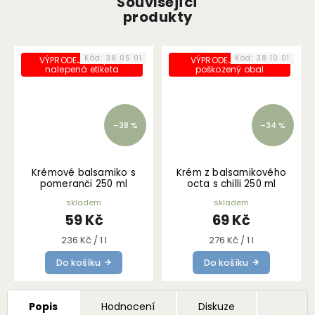
Související
produkty
Kód:
38 05 01
Kód:
38 10 01
VÝPRODEJ - chybně
VÝPRODEJ - mírně
nalepená etiketa
poškozený obal
–38 %
–34 %
Krémové balsamiko s
Krém z balsamikového
pomeranči 250 ml
octa s chilli 250 ml
skladem
skladem
59 Kč
69 Kč
Měrná
Měrná
236 Kč / 1 l
276 Kč / 1 l
cena:
cena:
Do košíku
Do košíku
Popis
Hodnocení
Diskuze