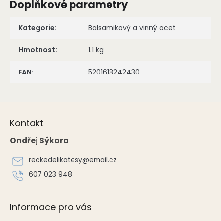
Doplňkové parametry
Kategorie
:
Balsamikový a vinný ocet
Hmotnost
:
1.1 kg
EAN
:
5201618242430
Z
á
Kontakt
p
a
Ondřej Sýkora
t
í
reckedelikatesy
@
email.cz
607 023 948
Informace pro vás