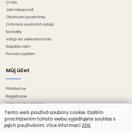
O nás
Jak nakupovat
Obchodní podmínky
Ochrana osobních údajů
Kontakty
Vstup do velkoobchodu
Napište nám
Provizní systém
Můj účet
Přihlásit se
Registrace
Historie objednávek
Tento web používá soubory cookie. Dalším
Adresy
procházením tohoto webu vyjadřujete souhlas s
Odhlásit se
jejich používáním. Více informací
ZDE
.