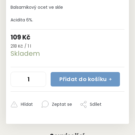
Balsamikový ocet ve skle
Acidita 6%.
109 Kč
Měrná
218 Kč / 1 l
cena:
Skladem
Přidat do košíku
Hlídat
Zeptat se
Sdílet