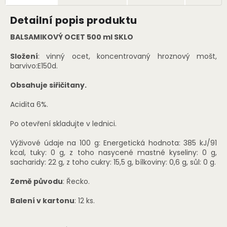
Detailní popis produktu
BALSAMIKOVÝ OCET 500 ml SKLO
Složení
: vinný ocet, koncentrovaný hroznový mošt,
barvivo:E150d.
Obsahuje siřičitany.
Acidita 6%.
Po otevření skladujte v lednici.
Výživové údaje na 100 g: Energetická hodnota: 385 kJ/91
kcal, tuky: 0 g, z toho nasycené mastné kyseliny: 0 g,
sacharidy: 22 g, z toho cukry: 15,5 g, bílkoviny: 0,6 g, sůl: 0 g.
Země původu
: Řecko.
Balení v kartonu
: 12 ks.