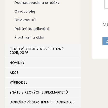
Dochucovadla a omáčky
n
e
Olivový olej
l
Grilovací sůl
Mů
Ďobání ke grilování
Prostírání a úklid
ČERSTVÉ OLEJE Z NOVÉ SKLIZNĚ
2025/2026
NOVINKY
AKCE
VÝPRODEJ
ZNÁTE Z ŘECKÝCH SUPERMARKETŮ
DOPLŇKOVÝ SORTIMENT - DOPRODEJ