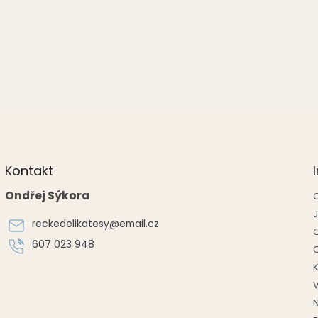
Kontakt
Ondřej Sýkora
reckedelikatesy
@
email.cz
607 023 948