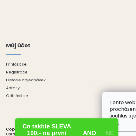
Můj účet
Přihlásit se
Registrace
Historie objednávek
Adresy
Odhlásit se
Tento web 
procházení
souhlas s j
ZDE
.
Co takhle SLEVA
Copyright 2026
ŘECKÝ E-SHOP
. Všechna práva vyhrazena.
100,- na první
ANO​
NE​
Upravit nastavení cookies