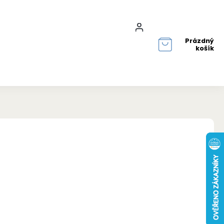
Přihlášení
Prázdný
košík