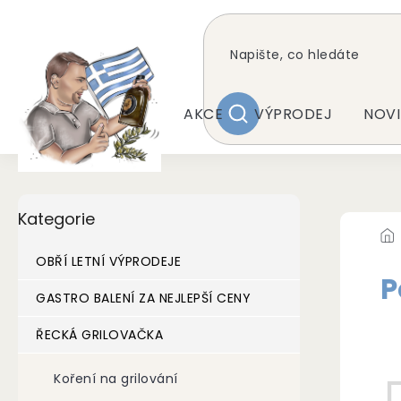
Přejít
na
obsah
AKCE
VÝPRODEJ
NOVI
HLEDAT
P
Přeskočit
Kategorie
kategorie
o
s
t
OBŘÍ LETNÍ VÝPRODEJE
r
P
a
GASTRO BALENÍ ZA NEJLEPŠÍ CENY
n
Pr
ŘECKÁ GRILOVAČKA
n
í
p
Koření na grilování
a