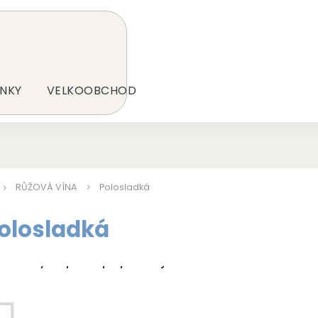
NKY
VELKOOBCHOD
RŮŽOVÁ VÍNA
Polosladká
olosladká
odukty teprve připravujeme.