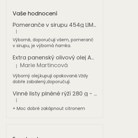
Vaše hodnocení
Pomeranče v sirupu 454g LIMITOVANÁ NABÍDKA
|
Hodnocení produktu je 5 z 5 hvězdiček.
Výborné, doporučuji všem, pomeranč
v sirupu, je výborná ňamka.
Extra panenský olivový olej AGIA TRIADA 1 l - sklo
Marie Martincová
|
Hodnocení produktu je 5 z 5 hvězdiček.
Výborný olej,kupuji opakovaně.Vždy
dobře zabalený,doporučuji.
Vinné listy plněné rýží 280 g - ONASSIS
|
Hodnocení produktu je 5 z 5 hvězdiček.
+ Moc dobré zakápnout citronem