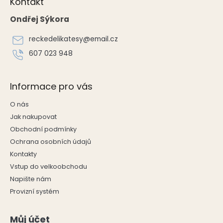
Kontakt
p
a
Ondřej Sýkora
t
í
reckedelikatesy
@
email.cz
607 023 948
Informace pro vás
O nás
Jak nakupovat
Obchodní podmínky
Ochrana osobních údajů
Kontakty
Vstup do velkoobchodu
Napište nám
Provizní systém
Můj účet