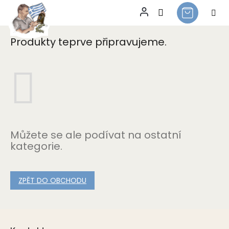
Sladká
Přejít
na
Produkty teprve připravujeme.
obsah
Můžete se ale podívat na ostatní
kategorie.
ZPĚT DO OBCHODU
Z
á