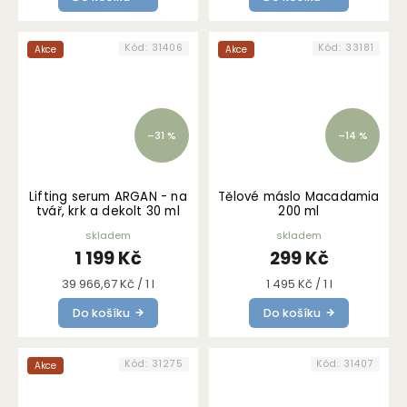
Kód:
31406
Kód:
33181
Akce
Akce
–31 %
–14 %
Lifting serum ARGAN - na
Tělové máslo Macadamia
tvář, krk a dekolt 30 ml
200 ml
skladem
skladem
1 199 Kč
299 Kč
Měrná
Měrná
39 966,67 Kč / 1 l
1 495 Kč / 1 l
cena:
cena:
Do košíku
Do košíku
Kód:
31275
Kód:
31407
Akce