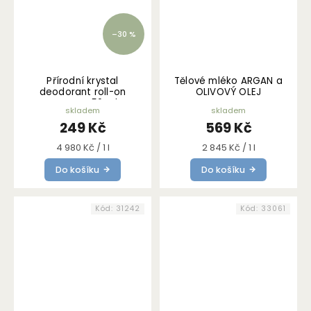
–30 %
Přírodní krystal
Tělové mléko ARGAN a
deodorant roll-on
OLIVOVÝ OLEJ
NATURAL 50 ml
skladem
skladem
249 Kč
569 Kč
Měrná
Měrná
4 980 Kč / 1 l
2 845 Kč / 1 l
cena:
cena:
Do košíku
Do košíku
Kód:
31242
Kód:
33061