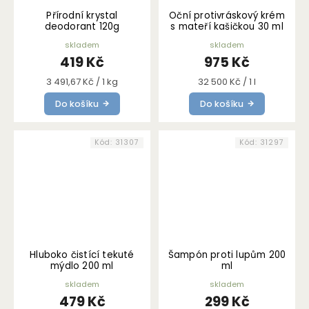
Přírodní krystal
Oční protivráskový krém
deodorant 120g
s mateří kašičkou 30 ml
skladem
skladem
419 Kč
975 Kč
Měrná
Měrná
3 491,67 Kč / 1 kg
32 500 Kč / 1 l
cena:
cena:
Do košíku
Do košíku
Kód:
31307
Kód:
31297
Hluboko čistící tekuté
Šampón proti lupům 200
mýdlo 200 ml
ml
skladem
skladem
479 Kč
299 Kč