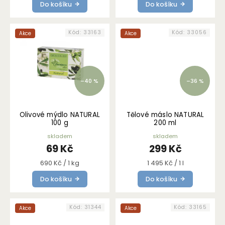
Do košíku
Do košíku
Kód:
33163
Kód:
33056
Akce
Akce
–40 %
–36 %
Olivové mýdlo NATURAL
Tělové máslo NATURAL
100 g
200 ml
skladem
skladem
69 Kč
299 Kč
Měrná
Měrná
690 Kč / 1 kg
1 495 Kč / 1 l
cena:
cena:
Do košíku
Do košíku
Kód:
31344
Kód:
33165
Akce
Akce