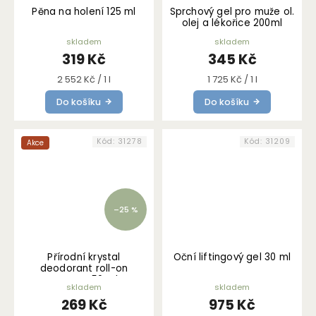
Pěna na holení 125 ml
Sprchový gel pro muže ol.
olej a lékořice 200ml
skladem
skladem
319 Kč
345 Kč
Měrná
Měrná
2 552 Kč / 1 l
1 725 Kč / 1 l
cena:
cena:
Do košíku
Do košíku
Kód:
31278
Kód:
31209
Akce
–25 %
Přírodní krystal
Oční liftingový gel 30 ml
deodorant roll-on
FLORALL 50 ml
skladem
skladem
269 Kč
975 Kč