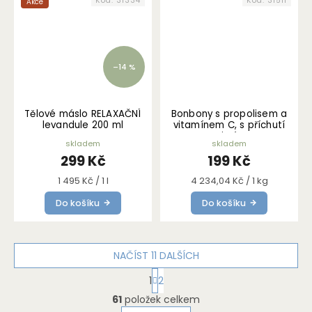
Kód:
31334
Kód:
31511
Akce
–14 %
Tělové máslo RELAXAČNÍ
Bonbony s propolisem a
levandule 200 ml
vitamínem C, s příchutí
Citrón
skladem
skladem
299 Kč
199 Kč
Měrná
Měrná
1 495 Kč / 1 l
4 234,04 Kč / 1 kg
cena:
cena:
Do košíku
Do košíku
NAČÍST 11 DALŠÍCH
S
1
2
t
O
r
61
položek celkem
v
á