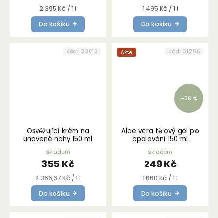
Měrná
Měrná
2 395 Kč / 1 l
1 495 Kč / 1 l
cena:
cena:
Do košíku
Do košíku
Kód:
33013
Kód:
31286
Akce
–36 %
Osvěžující krém na
Aloe vera tělový gel po
unavené nohy 150 ml
opalování 150 ml
skladem
skladem
355 Kč
249 Kč
Měrná
Měrná
2 366,67 Kč / 1 l
1 660 Kč / 1 l
cena:
cena:
Do košíku
Do košíku