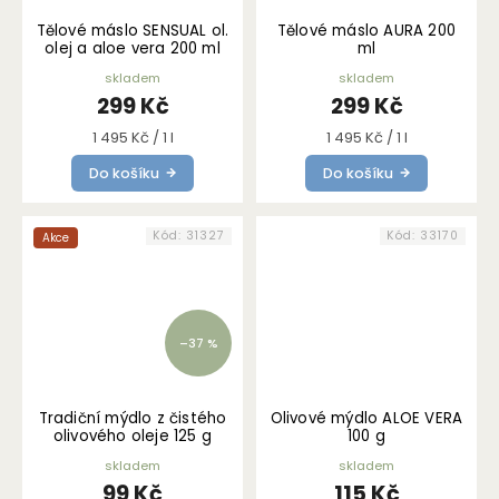
Tělové máslo SENSUAL ol.
Tělové máslo AURA 200
olej a aloe vera 200 ml
ml
skladem
skladem
299 Kč
299 Kč
Měrná
Měrná
1 495 Kč / 1 l
1 495 Kč / 1 l
cena:
cena:
Do košíku
Do košíku
Kód:
31327
Kód:
33170
Akce
–37 %
Tradiční mýdlo z čistého
Olivové mýdlo ALOE VERA
olivového oleje 125 g
100 g
skladem
skladem
99 Kč
115 Kč