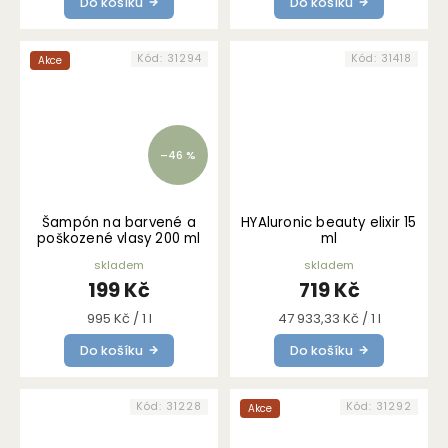
Do košíku
Do košíku
Kód:
31294
Kód:
31418
Akce
–46 %
Šampón na barvené a
HYAluronic beauty elixir 15
poškozené vlasy 200 ml
ml
skladem
skladem
199 Kč
719 Kč
Měrná
Měrná
995 Kč / 1 l
47 933,33 Kč / 1 l
cena:
cena:
Do košíku
Do košíku
Kód:
31228
Kód:
31292
Akce