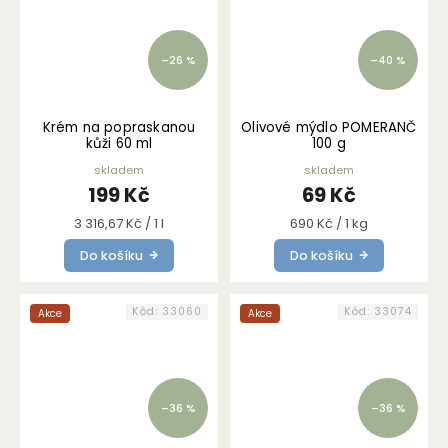
–26 %
–40 %
Krém na popraskanou
Olivové mýdlo POMERANČ
kůži 60 ml
100 g
skladem
skladem
199 Kč
69 Kč
Měrná
Měrná
3 316,67 Kč / 1 l
690 Kč / 1 kg
cena:
cena:
Do košíku
Do košíku
Kód:
33060
Kód:
33074
Akce
Akce
–36 %
–36 %