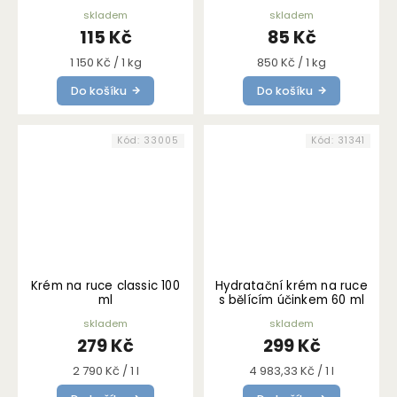
skladem
skladem
115 Kč
85 Kč
Měrná
Měrná
1 150 Kč / 1 kg
850 Kč / 1 kg
cena:
cena:
Do košíku
Do košíku
Kód:
33005
Kód:
31341
Krém na ruce classic 100
Hydratační krém na ruce
ml
s bělícím účinkem 60 ml
skladem
skladem
279 Kč
299 Kč
Měrná
Měrná
2 790 Kč / 1 l
4 983,33 Kč / 1 l
cena:
cena: