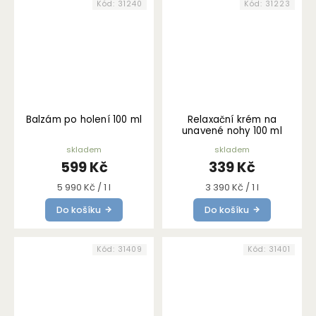
Kód:
31240
Kód:
31223
Balzám po holení 100 ml
Relaxační krém na
unavené nohy 100 ml
skladem
skladem
599 Kč
339 Kč
Měrná
Měrná
5 990 Kč / 1 l
3 390 Kč / 1 l
cena:
cena:
Do košíku
Do košíku
Kód:
31409
Kód:
31401