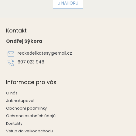
l
NAHORU
n
á
k
o
d
v
Z
a
á
c
á
n
Kontakt
í
p
í
p
a
Ondřej Sýkora
r
t
v
í
reckedelikatesy
@
email.cz
k
y
607 023 948
v
ý
p
Informace pro vás
i
s
O nás
u
Jak nakupovat
Obchodní podmínky
Ochrana osobních údajů
Kontakty
Vstup do velkoobchodu