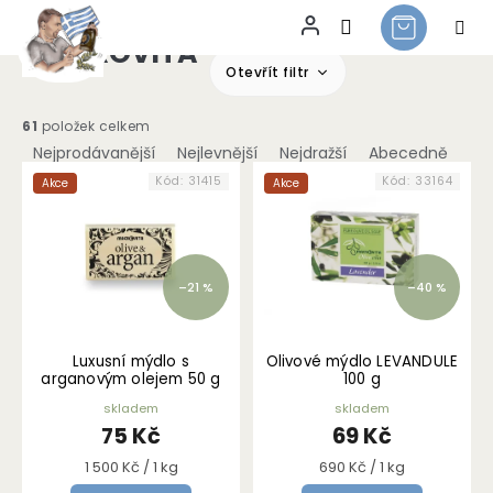
MACROVITA
Přejít
na
Otevřít filtr
obsah
Ř
61
položek celkem
a
Nejprodávanější
Nejlevnější
Nejdražší
Abecedně
V
z
Kód:
31415
Kód:
33164
Akce
Akce
ý
e
p
n
i
í
s
p
–21 %
–40 %
p
r
r
o
o
d
Luxusní mýdlo s
Olivové mýdlo LEVANDULE
d
u
arganovým olejem 50 g
100 g
u
k
skladem
skladem
k
t
75 Kč
69 Kč
t
ů
ů
Měrná
Měrná
1 500 Kč / 1 kg
690 Kč / 1 kg
cena:
cena: