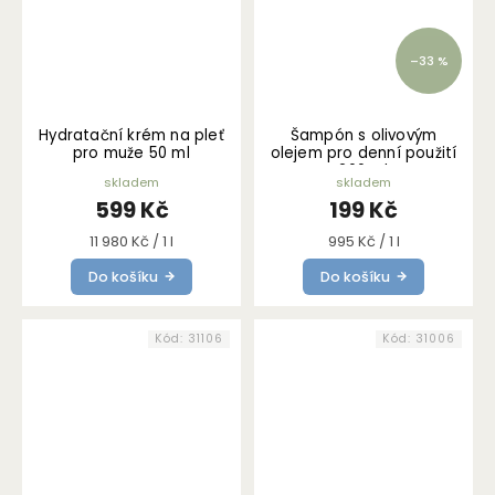
–33 %
Hydratační krém na pleť
Šampón s olivovým
pro muže 50 ml
olejem pro denní použití
200 ml
skladem
skladem
599 Kč
199 Kč
Měrná
Měrná
11 980 Kč / 1 l
995 Kč / 1 l
cena:
cena:
Do košíku
Do košíku
Kód:
31106
Kód:
31006