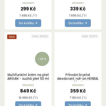
skladem
skladem
299 Kč
339 Kč
Měrná
Měrná
1 495 Kč / 1 l
1 695 Kč / 1 l
cena:
cena:
Do košíku
Do košíku
Kód:
31402
Kód:
31277
Akce
–29 %
Multifunkční krém na pleť
Přírodní krystal
ARGAN - suchá pleť 50 ml
deodorant roll-on HERBAL
50 ml
skladem
skladem
849 Kč
359 Kč
Měrná
Měrná
16 980 Kč / 1 l
7 180 Kč / 1 l
cena:
cena:
Do košíku
Do košíku