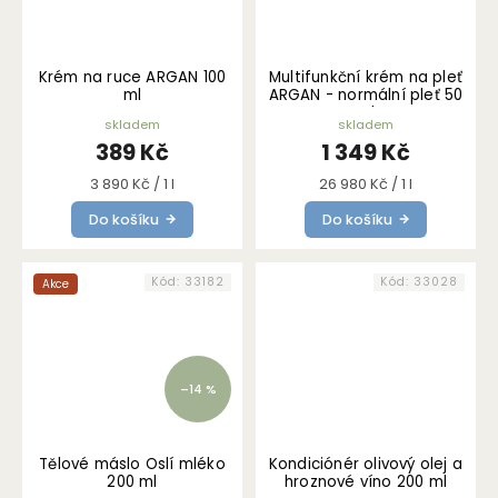
Krém na ruce ARGAN 100
Multifunkční krém na pleť
ml
ARGAN - normální pleť 50
ml
skladem
skladem
389 Kč
1 349 Kč
Měrná
Měrná
3 890 Kč / 1 l
26 980 Kč / 1 l
cena:
cena:
Do košíku
Do košíku
Kód:
33182
Kód:
33028
Akce
–14 %
Tělové máslo Oslí mléko
Kondiciónér olivový olej a
200 ml
hroznové víno 200 ml