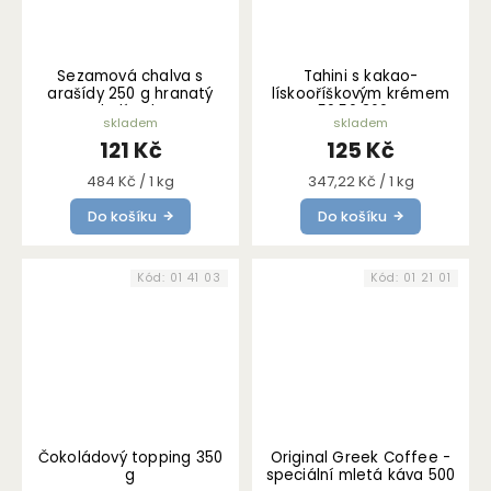
Sezamová chalva s
Tahini s kakao-
arašídy 250 g hranatý
lískooříškovým krémem
kelímek
50:50 360 g
skladem
skladem
121 Kč
125 Kč
Měrná
Měrná
484 Kč / 1 kg
347,22 Kč / 1 kg
cena:
cena:
Do košíku
Do košíku
Kód:
01 41 03
Kód:
01 21 01
Čokoládový topping 350
Original Greek Coffee -
g
speciální mletá káva 500