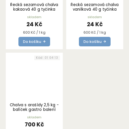
Řecká sezamová chalva
Řecká sezamová chalva
kakaová 40 g tyčinka
vanilková 40 g tyčinka
skladem
skladem
24 Kč
24 Kč
Měrná
Měrná
600 Kč / 1 kg
600 Kč / 1 kg
cena:
cena:
Do košíku
Do košíku
Kód:
01 04 13
Chalva s arašídy 2,5 kg -
balíček gastro balení
skladem
700 Kč