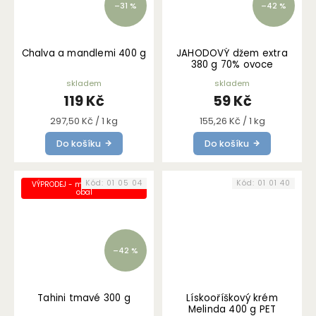
–31 %
–42 %
Chalva a mandlemi 400 g
JAHODOVÝ džem extra
380 g 70% ovoce
skladem
skladem
119 Kč
59 Kč
Měrná
Měrná
297,50 Kč / 1 kg
155,26 Kč / 1 kg
cena:
cena:
Do košíku
Do košíku
Kód:
01 05 04
Kód:
01 01 40
VÝPRODEJ - mírně poškozený
obal
–42 %
Tahini tmavé 300 g
Lískooříškový krém
Melinda 400 g PET