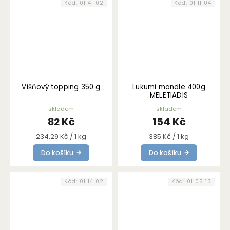
Kód:
01 41 02
Kód:
01 11 04
Višňový topping 350 g
Lukumi mandle 400g
MELETIADIS
skladem
skladem
82 Kč
154 Kč
Měrná
Měrná
234,29 Kč / 1 kg
385 Kč / 1 kg
cena:
cena:
Do košíku
Do košíku
Kód:
01 14 02
Kód:
01 05 13