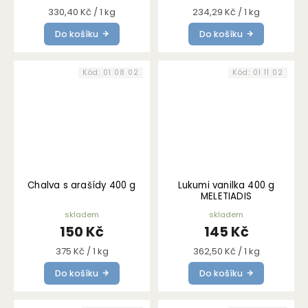
Měrná
Měrná
330,40 Kč / 1 kg
234,29 Kč / 1 kg
cena:
cena:
Do košíku
Do košíku
Kód:
01 08 02
Kód:
01 11 02
Chalva s arašídy 400 g
Lukumi vanilka 400 g
MELETIADIS
skladem
skladem
150 Kč
145 Kč
Měrná
Měrná
375 Kč / 1 kg
362,50 Kč / 1 kg
cena:
cena:
Do košíku
Do košíku