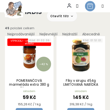
MELETIADIS
Přejít
na
Otevřít filtr
obsah
Ř
45
položek celkem
a
Nejprodávanější
Nejlevnější
Nejdražší
Abecedně
V
z
Kód:
01 02 36
Kód:
01 51 01
VÝPRODEJ - chybně nalepená
ý
e
etiketa
p
n
i
í
s
p
–42 %
p
r
r
o
o
d
POMERANČOVÁ
Fíky v sirupu 454g
d
u
marmeláda extra 380 g
LIMITOVANÁ NABÍDKA
u
k
70% ovoce
skladem
skladem
k
t
59 Kč
145 Kč
t
ů
ů
Měrná
Měrná
155,26 Kč / 1 kg
319,38 Kč / 1 kg
cena:
cena: