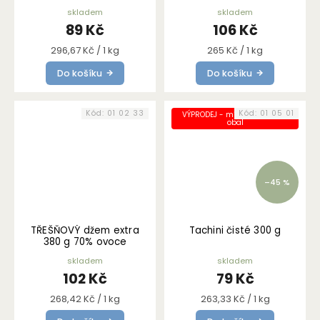
skladem
skladem
89 Kč
106 Kč
Měrná
Měrná
296,67 Kč / 1 kg
265 Kč / 1 kg
cena:
cena:
Do košíku
Do košíku
Kód:
01 02 33
Kód:
01 05 01
VÝPRODEJ - mírně poškozený
obal
–45 %
TŘEŠŇOVÝ džem extra
Tachini čisté 300 g
380 g 70% ovoce
skladem
skladem
102 Kč
79 Kč
Měrná
Měrná
268,42 Kč / 1 kg
263,33 Kč / 1 kg
cena:
cena: