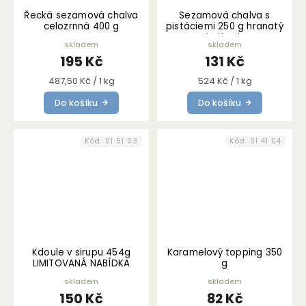
Řecká sezamová chalva
Sezamová chalva s
celozrnná 400 g
pistáciemi 250 g hranatý
kelímek
skladem
skladem
195 Kč
131 Kč
Měrná
Měrná
487,50 Kč / 1 kg
524 Kč / 1 kg
cena:
cena:
Do košíku
Do košíku
Kód:
01 51 03
Kód:
01 41 04
Kdoule v sirupu 454g
Karamelový topping 350
LIMITOVANÁ NABÍDKA
g
skladem
skladem
150 Kč
82 Kč