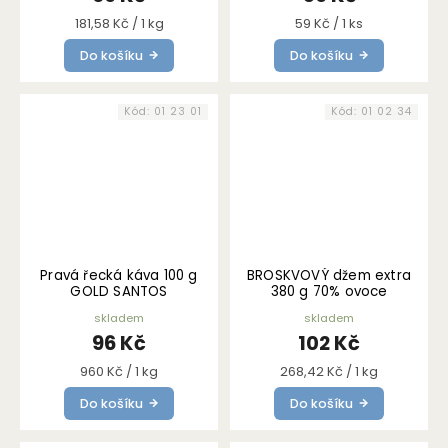
Měrná
Měrná
181,58 Kč / 1 kg
59 Kč / 1 ks
cena:
cena:
Do košíku
Do košíku
Kód:
01 23 01
Kód:
01 02 34
Pravá řecká káva 100 g
BROSKVOVÝ džem extra
GOLD SANTOS
380 g 70% ovoce
skladem
skladem
96 Kč
102 Kč
Měrná
Měrná
960 Kč / 1 kg
268,42 Kč / 1 kg
cena:
cena:
Do košíku
Do košíku