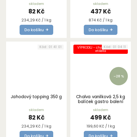
g
skladem
skladem
82 Kč
437 Kč
Měrná
Měrná
234,29 Kč / 1 kg
874 Kč / 1 kg
cena:
cena:
Do košíku
Do košíku
Kód:
01 41 01
Kód:
01 04 11
VÝPRODEJ - chybně nalepená
etiketa
–28 %
Jahodový topping 350 g
Chalva vanilková 2,5 kg
balíček gastro balení
skladem
skladem
82 Kč
499 Kč
Měrná
Měrná
234,29 Kč / 1 kg
199,60 Kč / 1 kg
cena:
cena:
Do košíku
Do košíku