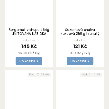
Bergamot v sirupu 454g
Sezamová chalva
LIMITOVANÁ NABÍDKA
kakaová 250 g hranatý
kelímek
skladem
skladem
145 Kč
121 Kč
Měrná
Měrná
319,38 Kč / 1 kg
484 Kč / 1 kg
cena:
cena:
Do košíku
Do košíku
Kód:
01 08 06
Kód:
01 14 05