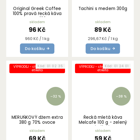
Original Greek Coffee
Tachini s medem 300g
100% pravá řecká káva
Mocca 100 g
skladem
skladem
96 Kč
89 Kč
Měrná
Měrná
960 Kč / 1 kg
296,67 Kč / 1 kg
cena:
cena:
Do košíku
Do košíku
Kód:
01 02 35
Kód:
01 24 01
VÝPRODEJ - chybně nalepená
VÝPRODEJ - chybně nalepená
etiketa
etiketa
–32 %
–38 %
MERUŇKOVÝ džem extra
Řecká mletá káva
380 g 70% ovoce
Melcafe 100 g - zelený
balíček
skladem
skladem
69 Kč
59 Kč