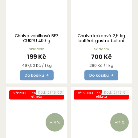
Chalva vanilková BEZ
Chalva kakaová 2,5 kg
CUKRU 400 g
balíček gastro balení
skladem
skladem
199 Kč
700 Kč
Měrná
Měrná
497,50 Kč / 1 kg
280 Kč / 1 kg
cena:
cena:
Do košíku
Do košíku
Kód:
01 16 03
Kód:
01 16 01
VÝPRODEJ - chybně nalepená
VÝPRODEJ - chybně nalepená
etiketa
etiketa
–14 %
–14 %