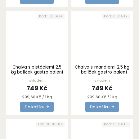
Kód:
01 04 14
Kód:
01 04 12
Chalva s pistáciemi 2,5
Chalva s mandlemi 2,5 kg
kg balíček gastro balení
- balíček gastro balení
skladem
skladem
749 Kč
749 Kč
Měrná
Měrná
299,60 Kč / 1 kg
299,60 Kč / 1 kg
cena:
cena:
Do košíku
Do košíku
Kód:
01 08 07
Kód:
01 04 10