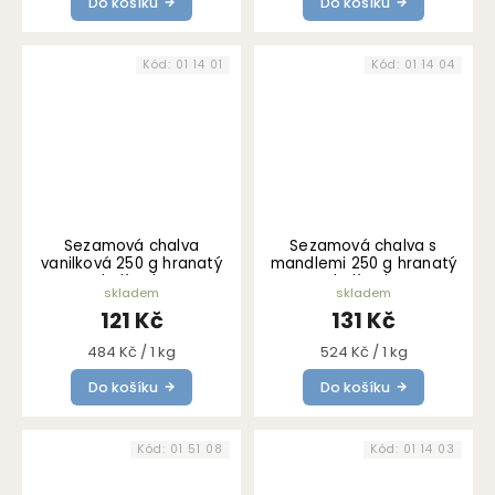
Do košíku
Do košíku
Kód:
01 14 01
Kód:
01 14 04
Sezamová chalva
Sezamová chalva s
vanilková 250 g hranatý
mandlemi 250 g hranatý
kelímek
kelímek
skladem
skladem
121 Kč
131 Kč
Měrná
Měrná
484 Kč / 1 kg
524 Kč / 1 kg
cena:
cena:
Do košíku
Do košíku
Kód:
01 51 08
Kód:
01 14 03