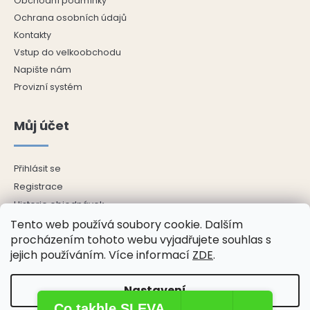
Obchodní podmínky
u
Ochrana osobních údajů
Kontakty
Vstup do velkoobchodu
Napište nám
Provizní systém
Můj účet
Přihlásit se
Registrace
Historie objednávek
Adresy
Tento web používá soubory cookie. Dalším
procházením tohoto webu vyjadřujete souhlas s
Odhlásit se
jejich používáním. Více informací
ZDE
.
Nastavení
Copyright 2026
ŘECKÝ E-SHOP
. Všechna práva vyhrazena.
Co takhle SLEVA
Upravit nastavení cookies