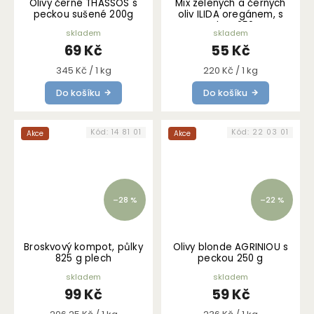
Olivy černé THASSOS s
Mix zelených a černých
peckou sušené 200g
oliv ILIDA oregánem, s
peckou 250 g
skladem
skladem
69 Kč
55 Kč
Měrná
Měrná
345 Kč / 1 kg
220 Kč / 1 kg
cena:
cena:
Do košíku
Do košíku
Kód:
14 81 01
Kód:
22 03 01
Akce
Akce
–28 %
–22 %
Broskvový kompot, půlky
Olivy blonde AGRINIOU s
825 g plech
peckou 250 g
skladem
skladem
99 Kč
59 Kč
Měrná
Měrná