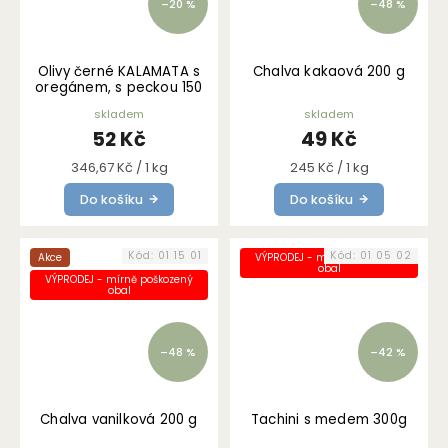
–20 %
–48 %
Olivy černé KALAMATA s
Chalva kakaová 200 g
oregánem, s peckou 150
g
skladem
skladem
52 Kč
49 Kč
Měrná
Měrná
346,67 Kč / 1 kg
245 Kč / 1 kg
cena:
cena:
Do košíku
Do košíku
Kód:
01 15 01
Kód:
01 05 02
Akce
VÝPRODEJ - mírně poškozený
obal
VÝPRODEJ - mírně poškozený
obal
–48 %
–42 %
Chalva vanilková 200 g
Tachini s medem 300g