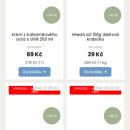
–34 %
–41 %
Krém z balsamikového
Hnědá sůl 100g dárková
octa s chilli 250 ml
krabička
skladem
skladem
69 Kč
39 Kč
Měrná
Měrná
276 Kč / 1 l
390 Kč / 1 kg
cena:
cena:
Do košíku
Do košíku
Kód:
10 05 02
Kód:
18 20 02
VÝPRODEJ - mírně poškozený
VÝPRODEJ - mírně poškozený
obal
obal
–33 %
–45 %