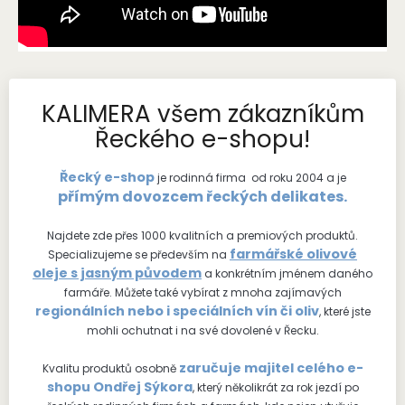
KALIMERA všem zákazníkům
Řeckého e-shopu!
​Řecký e-shop
je rodinná firma od roku 2004 a je
přímým dovozcem řeckých delikates.
Najdete zde přes 1000 kvalitních a premiových produktů.
farmářské olivové
Specializujeme se především na
oleje s jasným původem
a konkrétním jménem daného
farmáře. Můžete také vybírat z mnoha zajímavých
regionálních nebo i speciálních vín či oliv
, které jste
mohli ochutnat i na své dovolené v Řecku.
zaručuje majitel celého e-
Kvalitu produktů osobně
shopu Ondřej Sýkora
, který několikrát za rok jezdí po