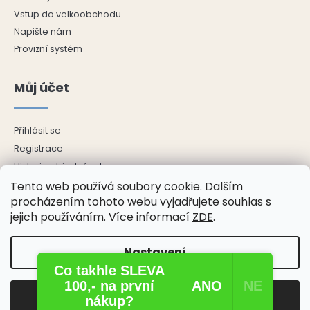
Vstup do velkoobchodu
Napište nám
Provizní systém
Můj účet
Přihlásit se
Registrace
Historie objednávek
Adresy
Tento web používá soubory cookie. Dalším
procházením tohoto webu vyjadřujete souhlas s
Odhlásit se
jejich používáním. Více informací
ZDE
.
Nastavení
Copyright 2026
ŘECKÝ E-SHOP
. Všechna práva vyhrazena.
Co takhle SLEVA
Upravit nastavení cookies
100,- na první
ANO​
NE​
Odmítnout
Souhlasím
Vytvořil Shoptet
nákup?