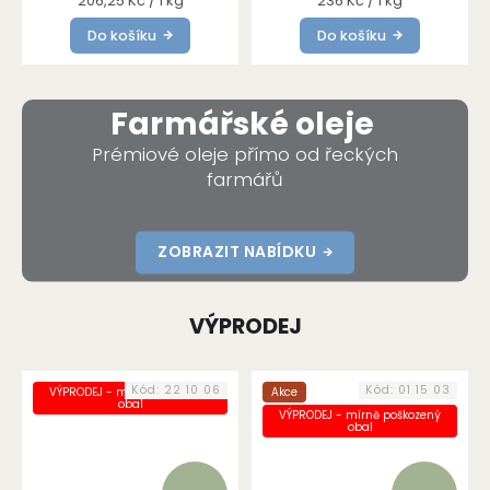
206,25 Kč / 1 kg
236 Kč / 1 kg
cena:
cena:
Do košíku
Do košíku
Farmářské oleje
Prémiové oleje přímo od řeckých
farmářů
ZOBRAZIT NABÍDKU
VÝPRODEJ
Kód:
22 10 06
Kód:
01 15 03
VÝPRODEJ - mírně poškozený
Akce
obal
VÝPRODEJ - mírně poškozený
obal