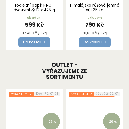
Toaletní papír PROFI
Himalájská růžová jemná
dvouvrstvý 12 x 425 g
sůl 25 kg
skladem
skladem
599 Kč
790 Kč
Měrná
Měrná
117,45 Kč / 1 kg
31,60 Kč / 1 kg
cena:
cena:
Do košíku
Do košíku
OUTLET -
VYŘAZUJEME ZE
SORTIMENTU
Kód:
72 01 01
Kód:
72 02 01
VYŘAZUJEME ZE SORTIMENTU
VYŘAZUJEME ZE SORTIMENTU
–29 %
–29 %