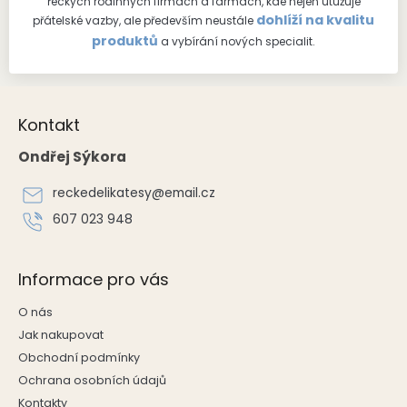
řeckých rodinných firmách a farmách, kde nejen utužuje
dohlíží na kvalitu
přátelské vazby, ale především neustále
produktů
a vybírání nových specialit.
Z
á
Kontakt
p
a
Ondřej Sýkora
t
í
reckedelikatesy
@
email.cz
607 023 948
Informace pro vás
O nás
Jak nakupovat
Obchodní podmínky
Ochrana osobních údajů
Kontakty