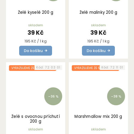
Želé kyselé 200 g
Želé malinky 200 g
skladem
skladem
39 Kč
39 Kč
Měrná
Měrná
195 Kč / 1 kg
195 Kč / 1 kg
cena:
cena:
Do košíku
Do košíku
Kód:
72 03 01
Kód:
72 11 01
VYŘAZUJEME ZE SORTIMENTU
VYŘAZUJEME ZE SORTIMENTU
–36 %
–38 %
Želé s ovocnou příchutí
Marshmallow mix 200 g
200 g
skladem
skladem