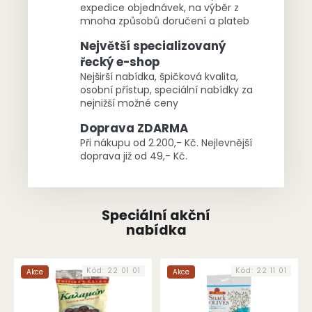
expedice objednávek, na výběr z
a
mnoha způsobů doručení a plateb
z
Největší specializovaný
n
řecký e-shop
í
Nejširší nabídka, špičková kvalita,
k
osobní přístup, speciální nabídky za
nejnižší možné ceny
ů
m
Doprava ZDARMA
Při nákupu od 2.200,- Kč. Nejlevnější
Ř
doprava již od 49,- Kč.
e
c
k
Speciální akční
é
nabídka
h
o
Kód:
22 01 01
Kód:
22 11 01
Akce
Akce
e
-