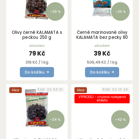
s
–20 %
–20 %
h
o
p
Olivy černé KALAMATA s
Černé marinované olivy
peckou 250 g
KALAMATA bez pecky 80
u
g
skladem
skladem
!
79 Kč
39 Kč
Měrná
Měrná
316 Kč / 1 kg
506,49 Kč / 1 kg
cena:
cena:
Do košíku
Do košíku
Kód:
22 04 01
Kód:
22 10 24
Akce
Akce
VÝPRODEJ - chybně nalepená
etiketa
–24 %
–42 %