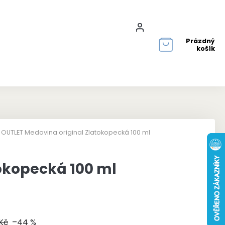
Přihlášení
Prázdný
košík
OUTLET Medovina original Zlatokopecká 100 ml
okopecká 100 ml
Kč
–44 %