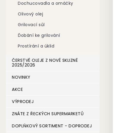
Dochucovadla a omáčky
n
e
Olivový olej
l
Grilovací sůl
Ďobání ke grilování
Prostírání a úklid
ČERSTVÉ OLEJE Z NOVÉ SKLIZNĚ
2025/2026
NOVINKY
AKCE
VÝPRODEJ
ZNÁTE Z ŘECKÝCH SUPERMARKETŮ
DOPLŇKOVÝ SORTIMENT - DOPRODEJ