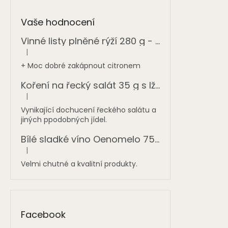
Vaše hodnocení
Vinné listy plněné rýží 280 g - ONASSIS
|
Hodnocení produktu je 5 z 5 hvězdiček.
+ Moc dobré zakápnout citronem
Koření na řecký salát 35 g s lžičkou BIODINAMI
|
Hodnocení produktu je 5 z 5 hvězdiček.
Vynikající dochucení řeckého salátu a
jiných ppodobných jídel.
Bílé sladké víno Oenomelo 750 ml
|
Hodnocení produktu je 5 z 5 hvězdiček.
Velmi chutné a kvalitní produkty.
Facebook