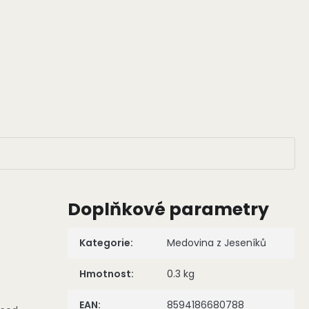
Doplňkové parametry
Kategorie
:
Medovina z Jeseníků
Hmotnost
:
0.3 kg
EAN
:
8594186680788