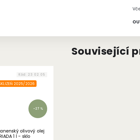
Vče
OU
Související 
Kód:
23 02 05
KLIZEŇ 2025/2026
–27 %
panenský olivový olej
IADA 1 l - sklo