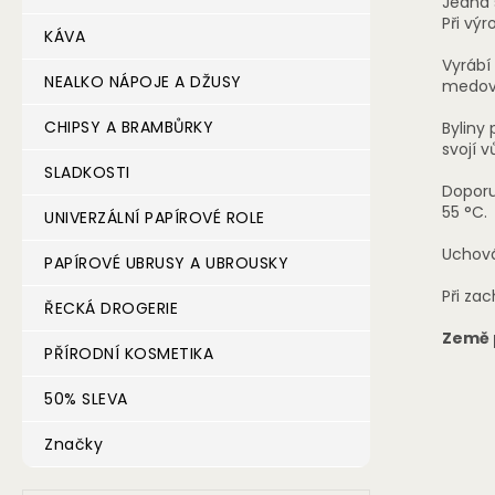
Jedná 
Při vý
KÁVA
Vyrábí
NEALKO NÁPOJE A DŽUSY
medové
CHIPSY A BRAMBŮRKY
Byliny
svojí 
SLADKOSTI
Doporu
55 °C.
UNIVERZÁLNÍ PAPÍROVÉ ROLE
Uchová
PAPÍROVÉ UBRUSY A UBROUSKY
Při za
ŘECKÁ DROGERIE
Země 
PŘÍRODNÍ KOSMETIKA
50% SLEVA
Značky