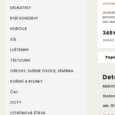
moment
DELIKATESY
Lisovan
prvního
RYBÍ KONZERVY
oliv po
Triada 
HOŘČICE
349 
SŮL
Měrná
349 Kč /
cena:
LUŠTENINY
Popi
TĚSTOVINY
OŘECHY, SUŠENÉ OVOCE, SEMÍNKA
Det
KOŘENÍ A BYLINKY
MEDOV
ČAJ
Složen
OCTY
alk. 13
CITRÓNOVÁ ŠŤÁVA