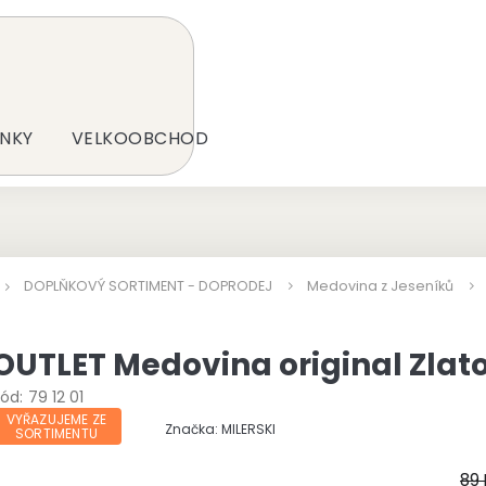
NKY
VELKOOBCHOD
DOPLŇKOVÝ SORTIMENT - DOPRODEJ
Medovina z Jeseníků
OUTLET Medovina original Zlat
ód:
79 12 01
VYŘAZUJEME ZE
Značka:
MILERSKI
SORTIMENTU
89 