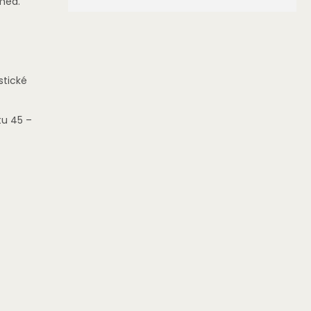
 med.
stické
u 45 –