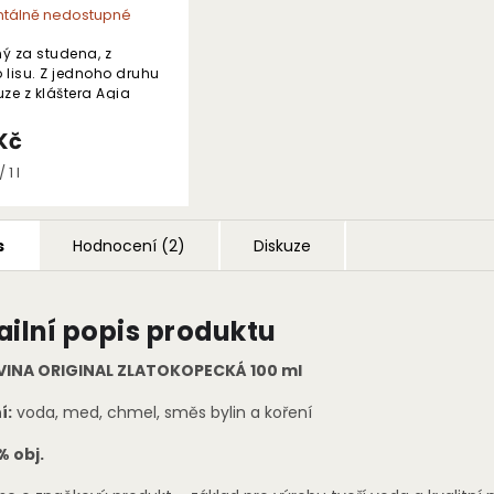
álně nedostupné
ý za studena, z
 lisu. Z jednoho druhu
uze z kláštera Agia
na Krétě.
Kč
 1 l
s
Hodnocení (2)
Diskuze
ailní popis produktu
INA ORIGINAL ZLATOKOPECKÁ 100 ml
í:
voda, med, chmel, směs bylin a koření
% obj.