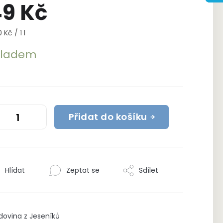
9 Kč
rná
 Kč / 1 l
a:
kladem
Přidat do košíku
Hlídat
Zeptat se
Sdílet
ovina z Jeseníků