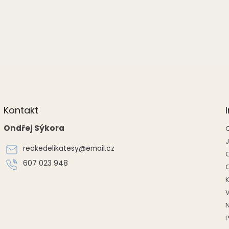
Kontakt
Ondřej Sýkora
reckedelikatesy
@
email.cz
607 023 948
P