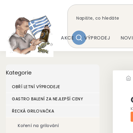
Přejít
na
obsah
AKCE
VÝPRODEJ
NOVI
HLEDAT
P
Přeskočit
Kategorie
kategorie
o
s
t
OBŘÍ LETNÍ VÝPRODEJE
r
a
GASTRO BALENÍ ZA NEJLEPŠÍ CENY
n
K
ŘECKÁ GRILOVAČKA
n
í
p
Koření na grilování
a