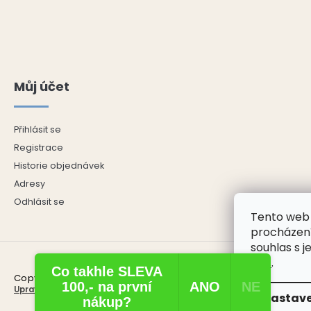
Můj účet
Přihlásit se
Registrace
Historie objednávek
Adresy
Odhlásit se
Tento web 
procházení
souhlas s j
ZDE
.
Co takhle SLEVA
Copyright 2026
ŘECKÝ E-SHOP
. Všechna práva vyhrazena.
100,- na první
ANO​
NE​
Upravit nastavení cookies
Nastave
nákup?