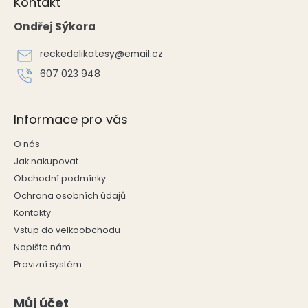
Kontakt
p
a
Ondřej Sýkora
t
í
reckedelikatesy
@
email.cz
607 023 948
Informace pro vás
O nás
Jak nakupovat
Obchodní podmínky
Ochrana osobních údajů
Kontakty
Vstup do velkoobchodu
Napište nám
Provizní systém
Můj účet