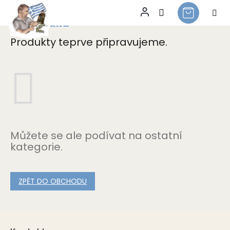
Polosladká
Přejít
na
Produkty teprve připravujeme.
obsah
Můžete se ale podívat na ostatní
kategorie.
ZPĚT DO OBCHODU
Z
á