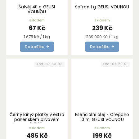
Šalvěj 40 g GEUSI
Šafrán 1 g GEUSI VOUNOU
VOUNOU
skladem
skladem
67 Kč
239 Kč
Měrná
Měrná
1 675 Kč / 1 kg
239 000 Kč / 1 kg
cena:
cena:
Do košíku
Do košíku
Kód:
67 83 03
Kód:
67 20 01
Černý lanýž plátky v extra
Esenciální olej - Oregano
panenském olivovém
10 ml GEUSI VOUNOU
oleji 30 g
skladem
skladem
485 Kč
199 Kč