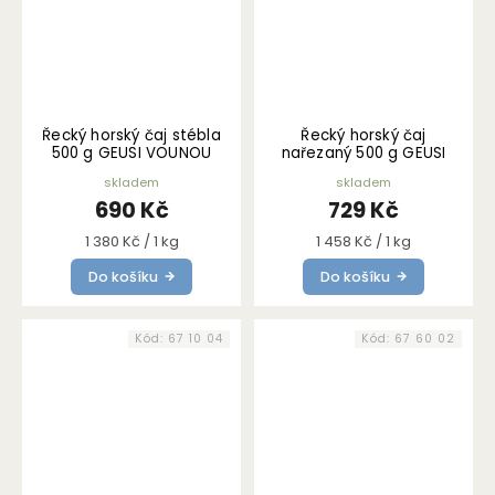
Řecký horský čaj stébla
Řecký horský čaj
500 g GEUSI VOUNOU
nařezaný 500 g GEUSI
VOUNOU
skladem
skladem
690 Kč
729 Kč
Měrná
Měrná
1 380 Kč / 1 kg
1 458 Kč / 1 kg
cena:
cena:
Do košíku
Do košíku
Kód:
67 10 04
Kód:
67 60 02