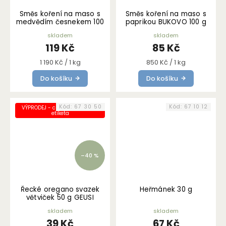
Směs koření na maso s
Směs koření na maso s
medvědím česnekem 100
paprikou BUKOVO 100 g
g
skladem
skladem
119 Kč
85 Kč
Měrná
Měrná
1 190 Kč / 1 kg
850 Kč / 1 kg
cena:
cena:
Do košíku
Do košíku
Kód:
67 30 50
Kód:
67 10 12
VÝPRODEJ - chybně nalepená
etiketa
–40 %
Řecké oregano svazek
Heřmánek 30 g
větviček 50 g GEUSI
VOUNOU
skladem
skladem
39 Kč
67 Kč