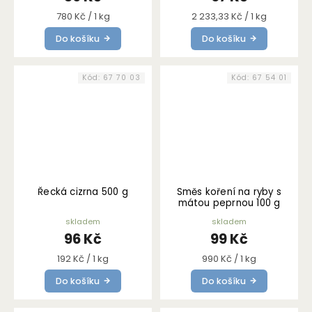
Měrná
Měrná
780 Kč / 1 kg
2 233,33 Kč / 1 kg
cena:
cena:
Do košíku
Do košíku
Kód:
67 70 03
Kód:
67 54 01
Řecká cizrna 500 g
Směs koření na ryby s
mátou peprnou 100 g
skladem
skladem
96 Kč
99 Kč
Měrná
Měrná
192 Kč / 1 kg
990 Kč / 1 kg
cena:
cena:
Do košíku
Do košíku