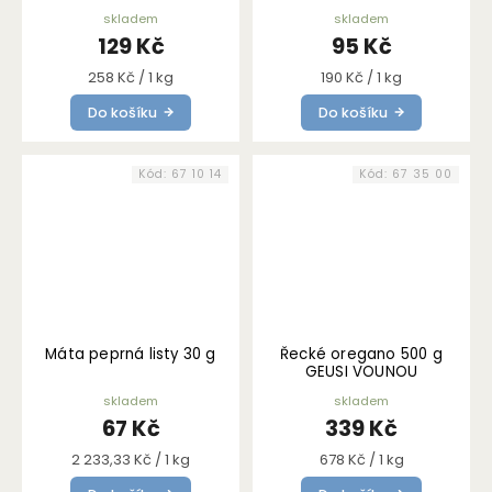
skladem
skladem
129 Kč
95 Kč
Měrná
Měrná
258 Kč / 1 kg
190 Kč / 1 kg
cena:
cena:
Do košíku
Do košíku
Kód:
67 10 14
Kód:
67 35 00
Máta peprná listy 30 g
Řecké oregano 500 g
GEUSI VOUNOU
skladem
skladem
67 Kč
339 Kč
Měrná
Měrná
2 233,33 Kč / 1 kg
678 Kč / 1 kg
cena:
cena: