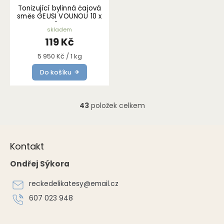
Tonizující bylinná čajová
směs GEUSI VOUNOU 10 x
2 g
skladem
119 Kč
Měrná
5 950 Kč / 1 kg
cena:
Do košíku
43
položek celkem
O
v
l
Z
á
á
Kontakt
d
p
a
a
Ondřej Sýkora
c
t
í
í
reckedelikatesy
@
email.cz
p
r
607 023 948
v
k
y