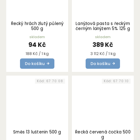
Řecký hrách žlutý půlený
Lanýžová pasta s řeckým
500 g
černým lanýžem 5% 125 g
skladem
skladem
94 Kč
389 Kč
Měrná
Měrná
188 Kč / 1 kg
3 112 Kč / 1 kg
cena:
cena:
Do košíku
Do košíku
Kód:
67 70 08
Kód:
67 70 10
Směs 13 luštenin 500 g
Řecká červená čočka 500
g