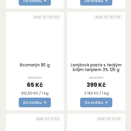
Do košíku
Do košíku
Kód:
67 60 06
Kód:
67 83 05
Rozmarýn 80 g
Lanýžová pasta s řeckým
bílým lanýžem 3% 125 g
skladem
skladem
65 Kč
399 Kč
Měrná
Měrná
812,50 Kč / 1 kg
3 192 Kč / 1 kg
cena:
cena:
Do košíku
Do košíku
Kód:
67 11 02
Kód:
67 11 03