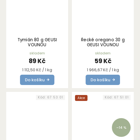
Tymián 80 g GEUSI
Řecké oregano 30 g
VOUNOU
GEUSI VOUNOU
skladem
skladem
89 Kč
59 Kč
Měrná
Měrná
1 112,50 Kč / 1 kg
1 966,67 Kč / 1 kg
cena:
cena:
Do košíku
Do košíku
Kód:
67 53 01
Kód:
67 51 01
Akce
–14 %