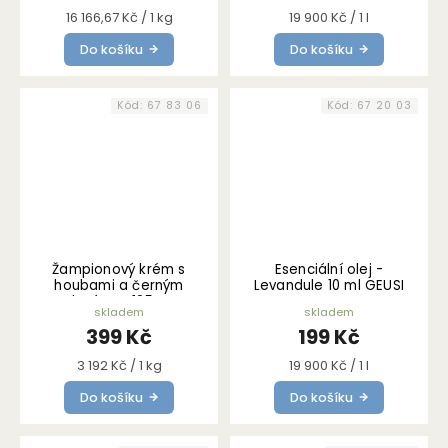
Měrná
Měrná
16 166,67 Kč / 1 kg
19 900 Kč / 1 l
cena:
cena:
Do košíku
Do košíku
Kód:
67 83 06
Kód:
67 20 03
Žampionový krém s
Esenciální olej -
houbami a černým
Levandule 10 ml GEUSI
lanýžem 125 g
VOUNOU
skladem
skladem
399 Kč
199 Kč
Měrná
Měrná
3 192 Kč / 1 kg
19 900 Kč / 1 l
cena:
cena:
Do košíku
Do košíku