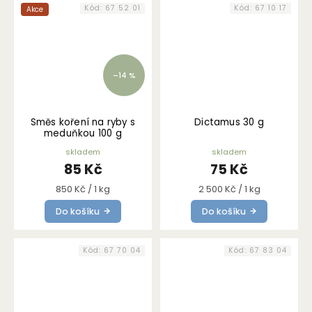
Kód:
67 52 01
Kód:
67 10 17
Akce
–14 %
Směs koření na ryby s
Dictamus 30 g
meduňkou 100 g
skladem
skladem
85 Kč
75 Kč
Měrná
Měrná
850 Kč / 1 kg
2 500 Kč / 1 kg
cena:
cena:
Do košíku
Do košíku
Kód:
67 70 04
Kód:
67 83 04