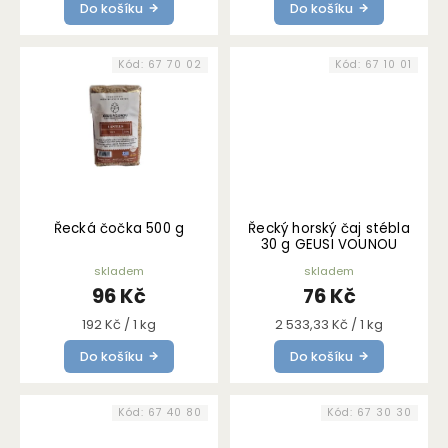
Do košíku
Do košíku
Kód:
67 70 02
Kód:
67 10 01
Řecká čočka 500 g
Řecký horský čaj stébla
30 g GEUSI VOUNOU
skladem
skladem
96 Kč
76 Kč
Měrná
Měrná
192 Kč / 1 kg
2 533,33 Kč / 1 kg
cena:
cena:
Do košíku
Do košíku
Kód:
67 40 80
Kód:
67 30 30