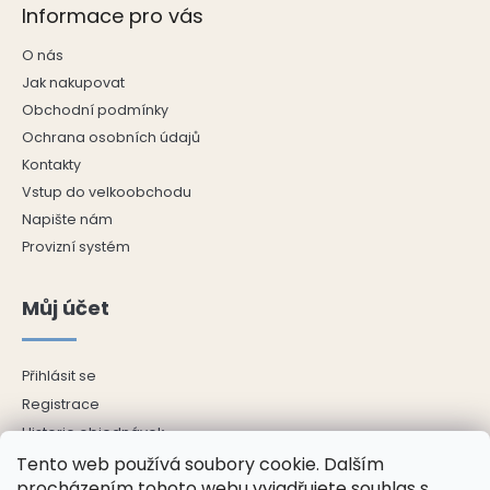
Informace pro vás
v
ý
O nás
p
i
Jak nakupovat
s
Obchodní podmínky
u
Ochrana osobních údajů
Kontakty
Vstup do velkoobchodu
Napište nám
Provizní systém
Můj účet
Přihlásit se
Registrace
Historie objednávek
Adresy
Tento web používá soubory cookie. Dalším
procházením tohoto webu vyjadřujete souhlas s
Odhlásit se