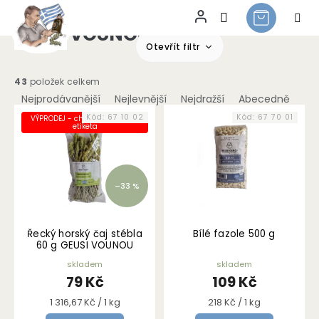
GEUSI VOUNOU
Přejít
na
Otevřít filtr
obsah
Ř
43
položek celkem
a
Nejprodávanější
Nejlevnější
Nejdražší
Abecedně
V
z
Kód:
67 10 02
Kód:
67 70 01
VÝPRODEJ - chybně nalepená
ý
e
etiketa
p
n
i
í
s
p
–33 %
p
r
r
o
o
d
Řecký horský čaj stébla
Bílé fazole 500 g
d
u
60 g GEUSI VOUNOU
u
k
skladem
skladem
k
t
79 Kč
109 Kč
t
ů
ů
Měrná
Měrná
1 316,67 Kč / 1 kg
218 Kč / 1 kg
cena:
cena: