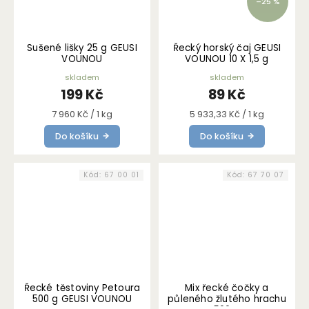
–25 %
Sušené lišky 25 g GEUSI
Řecký horský čaj GEUSI
VOUNOU
VOUNOU 10 X 1,5 g
skladem
skladem
199 Kč
89 Kč
Měrná
Měrná
7 960 Kč / 1 kg
5 933,33 Kč / 1 kg
cena:
cena:
Do košíku
Do košíku
Kód:
67 00 01
Kód:
67 70 07
Řecké těstoviny Petoura
Mix řecké čočky a
500 g GEUSI VOUNOU
půleného žlutého hrachu