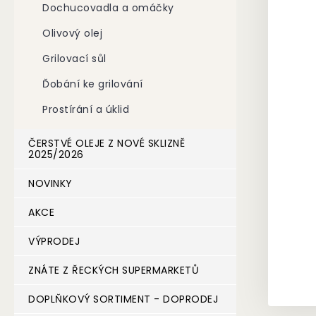
Dochucovadla a omáčky
n
e
Olivový olej
l
Grilovací sůl
Ďobání ke grilování
Prostírání a úklid
ČERSTVÉ OLEJE Z NOVÉ SKLIZNĚ
2025/2026
NOVINKY
AKCE
VÝPRODEJ
ZNÁTE Z ŘECKÝCH SUPERMARKETŮ
DOPLŇKOVÝ SORTIMENT - DOPRODEJ