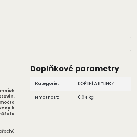
Doplňkové parametry
Kategorie
:
KOŘENÍ A BYLINKY
emních
tovin.
Hmotnost
:
0.04 kg
močte
veny k
můžete
 ořechů