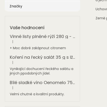
Značky
Uchová
Země p
Vaše hodnocení
Vinné listy plněné rýží 280 g - ONASSIS
|
Hodnocení produktu je 5 z 5 hvězdiček.
+ Moc dobré zakápnout citronem
Koření na řecký salát 35 g s lžičkou BIODINAMI
|
Hodnocení produktu je 5 z 5 hvězdiček.
Vynikající dochucení řeckého salátu a
jiných ppodobných jídel.
Bílé sladké víno Oenomelo 750 ml
|
Hodnocení produktu je 5 z 5 hvězdiček.
Velmi chutné a kvalitní produkty.