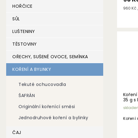
HOŘČICE
Měrná
960 Kč /
cena:
SŮL
LUŠTENINY
TĚSTOVINY
OŘECHY, SUŠENÉ OVOCE, SEMÍNKA
KOŘENÍ A BYLINKY
Tekuté ochucovadla
Koření
ŠAFRÁN
35 g s
Originální kořenící směsi
sklade
Jednodruhové koření a bylinky
Koření 
ČAJ