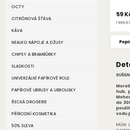
OCTY
59 K
CITRÓNOVÁ ŠŤÁVA
Měrná
1 966,67
cena:
KÁVA
Popi
NEALKO NÁPOJE A DŽUSY
CHIPSY A BRAMBŮRKY
Det
SLADKOSTI
SUŠEN
UNIVERZÁLNÍ PAPÍROVÉ ROLE
Morel
PAPÍROVÉ UBRUSY A UBROUSKY
hub, 
Mohou 
ŘECKÁ DROGERIE
do 30
použit
vodu 
PŘÍRODNÍ KOSMETIKA
Může o
50% SLEVA
a ječm