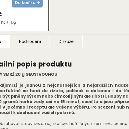
Do košíku
č
 Kč / 1 kg
s
Hodnocení
Diskuze
ailní popis produktu
Ý SMRŽ 20 g GEUSI VOUNOU
la(smrž) je jednou z nejchutnějších a nejdražších nadz
perfektně se hodí do rizota, polévek a dokonce i do těs
být plněny sýrem nebo čímkoli jiným dle libosti.
Houby na
0 gramů horké vody asi na 15 minut, sceďte a jsou připra
í v jakémkoli receptu dle vašeho výběru.
Po scezení hub 
použít k dochucení vašich pokrmů.
bsahovat stopy sezamu, skořice, hořčičných semínek, celeru,
ene.