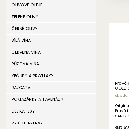
OLIVOVÉ OLEJE
ZELENÉ OLIVY
ČERNÉ OLIVY
BÍLÁ VÍNA
ČERVENÁ VÍNA
RŮŽOVÁ VÍNA
KEČUPY A PROTLAKY
Pravá 
RAJČATA
GOLD 
sklade
POMAZÁNKY A TAPENÁDY
Origina
Pravá 
DELIKATESY
SANTOS.
řeckých
RYBÍ KONZERVY
Kategor
96 K