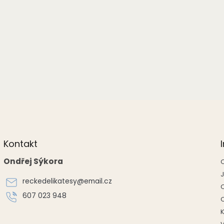
Kontakt
Ondřej Sýkora
reckedelikatesy
@
email.cz
607 023 948