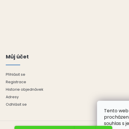
Můj účet
Přihlásit se
Registrace
Historie objednávek
Adresy
Odhlásit se
Tento web 
procházení
souhlas s j