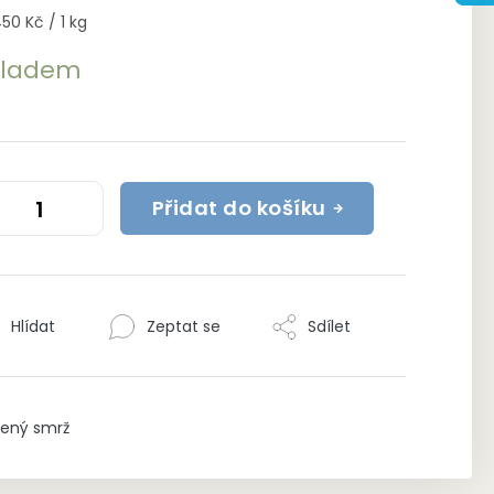
rná
450 Kč / 1 kg
a:
kladem
Přidat do košíku
Hlídat
Zeptat se
Sdílet
ený smrž