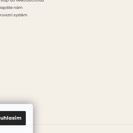
Vstup do velkoobchodu
Napište nám
rovizní systém
ouhlasím