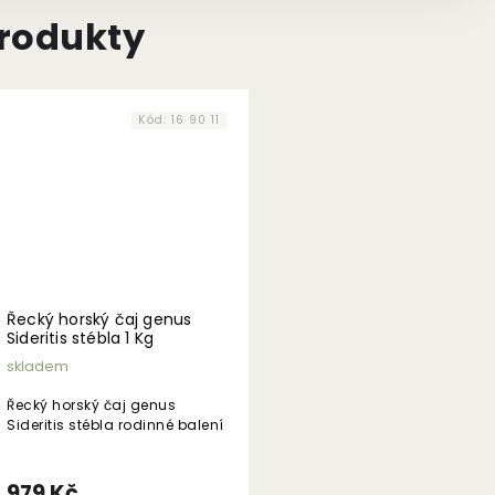
produkty
Kód:
16 90 11
Řecký horský čaj genus
Sideritis stébla 1 Kg
skladem
Řecký horský čaj genus
Sideritis stébla rodinné balení
979 Kč