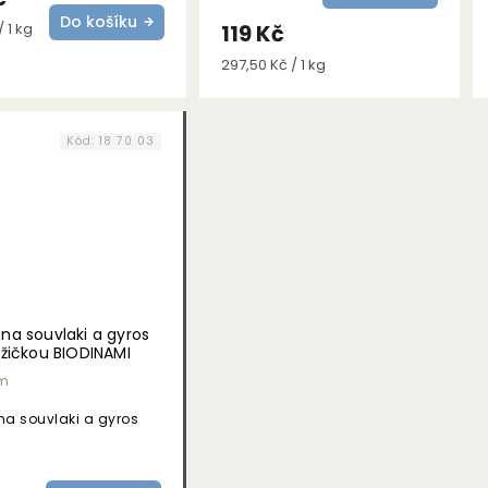
Do košíku
 1 kg
119 Kč
Měrná
297,50 Kč / 1 kg
cena:
Kód:
18 70 03
 na souvlaki a gyros
 lžičkou BIODINAMI
m
na souvlaki a gyros