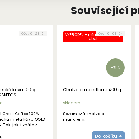
Související 
Kód:
01 23 01
Kód:
01 08 04
VÝPRODEJ - mírně poškozený
obal
–31 %
řecká káva 100 g
Chalva a mandlemi 400 g
SANTOS
m
skladem
l Greek Coffee 100% -
Sezamová chalva s
řecká mletá káva GOLD
mandlemi.
 Tak, jak ji znáte z
 restaurací a kaváren!
Do košíku
ie chuti: jemná.
č