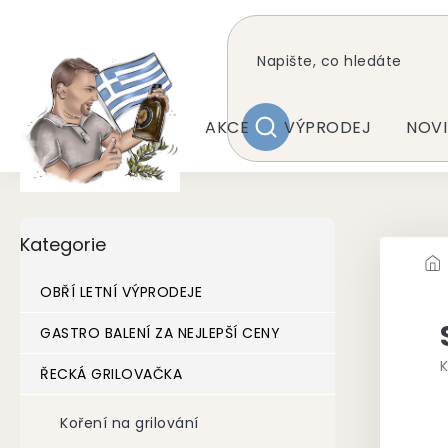
Přejít
na
obsah
AKCE
VÝPRODEJ
NOVI
HLEDAT
P
Přeskočit
Kategorie
kategorie
o
s
t
OBŘÍ LETNÍ VÝPRODEJE
r
a
GASTRO BALENÍ ZA NEJLEPŠÍ CENY
n
K
ŘECKÁ GRILOVAČKA
n
í
p
Koření na grilování
a