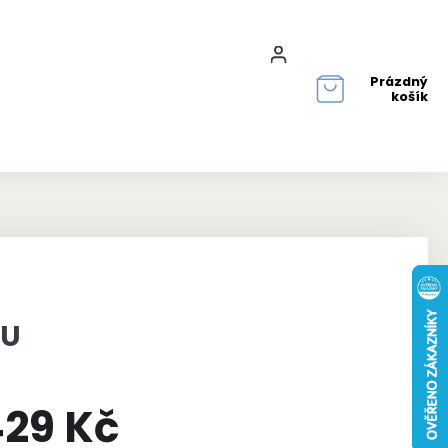
Přihlášení
Prázdný
košík
OU
29 Kč