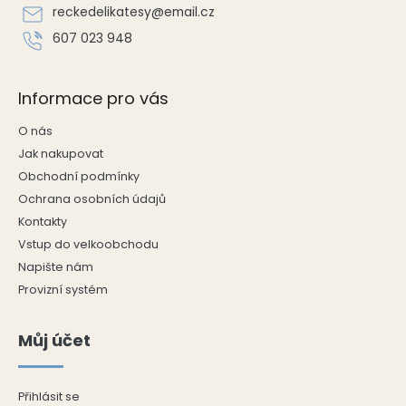
í
reckedelikatesy
@
email.cz
607 023 948
Informace pro vás
O nás
Jak nakupovat
Obchodní podmínky
Ochrana osobních údajů
Kontakty
Vstup do velkoobchodu
Napište nám
Provizní systém
Můj účet
Přihlásit se