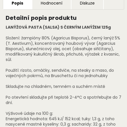
Popis
Hodnocení
Diskuze
Detailní popis produktu
LANÝŽOVÁ PASTA (SALSA) S ČERNÝM LANÝŽEM 125g
Složení: žampióny 80% (Agaricus Bisporus), černý lanýž 5%
(T. Aestivum), koncentrovaný houbový vývar (Agarcius
Bisporus), slunečnicový olej, ocet (obsahuje siřičitany),
modifikovaný kukuřičný škrob, přichutě, výtažek z kvasnic,
sůl.
Použití: rizoto, omáčky, sendviče, na steaky a maso, do
vaječných pokrmů, na Bruschettu či na jednohubky
Skladujte na chladném, temném a suchém místě
Po otevření skladujte při teplotě 2-4°C a spotrřebujte do 7
dní.
Výživové údaje na 100 g:
Energetická hodnota: 645 kJ/ 152 kcal; tuky: 1,3 g, z toho
nasycené mastné kyseliny: 0,3 g; sacharidy: 32 g, z toho