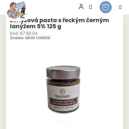
Přejít
na
Lanýžová pasta s řeckým černým
obsah
lanýžem 5% 125 g
Kód:
67 83 04
Značka:
GEUSI VOUNOU