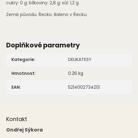
cukry: 0 g; bílkoviny: 2,8 g; sůl: 1,2 g.
Země původu: Řecko. Baleno v Řecku.
Doplňkové parametry
Kategorie
:
DELIKATESY
Hmotnost
:
0.26 kg
EAN
:
5214002734213
Z
á
Kontakt
p
a
Ondřej Sýkora
t