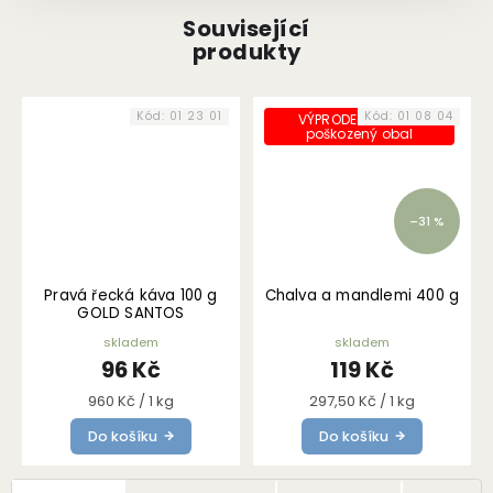
Související
produkty
Kód:
01 23 01
Kód:
01 08 04
VÝPRODEJ - mírně
poškozený obal
–31 %
Pravá řecká káva 100 g
Chalva a mandlemi 400 g
GOLD SANTOS
skladem
skladem
96 Kč
119 Kč
Měrná
Měrná
960 Kč / 1 kg
297,50 Kč / 1 kg
cena:
cena:
Do košíku
Do košíku