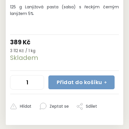
125 g Lanýžová pasta (salsa) s řeckým černým
lanýžem 5%
389 Kč
Měrná
3 112 Kč / 1 kg
cena:
Skladem
Přidat do košíku
Hlídat
Zeptat se
Sdílet