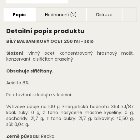
Popis
Hodnocení (2)
Diskuze
Detailní popis produktu
BÍLÝ BALSAMIKOVÝ OCET 250 ml - sklo
Složení
: vinný ocet, koncentrovaný hroznový mošt,
konzervant: disiřičitan draselný
Obsahuje siřičitany.
Acidita 6%.
Po otevření skladujte v lednici.
Výživové údaje na 100 g: Energetická hodnota: 364 kJ/87
kcal, tuky: 0 g, z toho nasycené mastné kyseliny: 0 g,
sacharidy: 21,7 g, z toho cukry: 21,7 g, bílkoviny: <0,50 g,
sůl: 0,04 g.
Země původu
: Řecko.