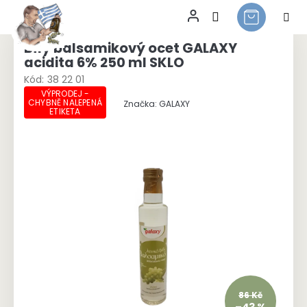
Přejít
na
Bílý balsamikový ocet GALAXY
obsah
acidita 6% 250 ml SKLO
Kód:
38 22 01
VÝPRODEJ -
CHYBNĚ NALEPENÁ
Značka:
GALAXY
ETIKETA
86 Kč
–43 %