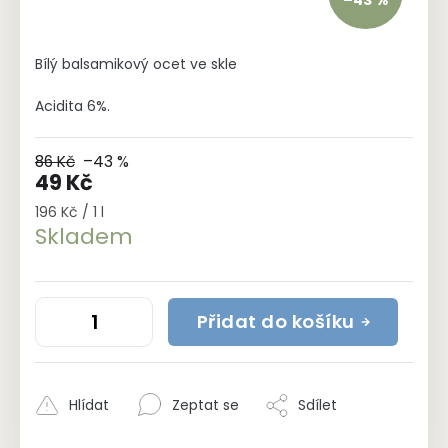
Bílý balsamikový ocet ve skle
Acidita 6%.
86 Kč
–43 %
49 Kč
Měrná
196 Kč / 1 l
cena:
Skladem
Přidat do košíku
Hlídat
Zeptat se
Sdílet