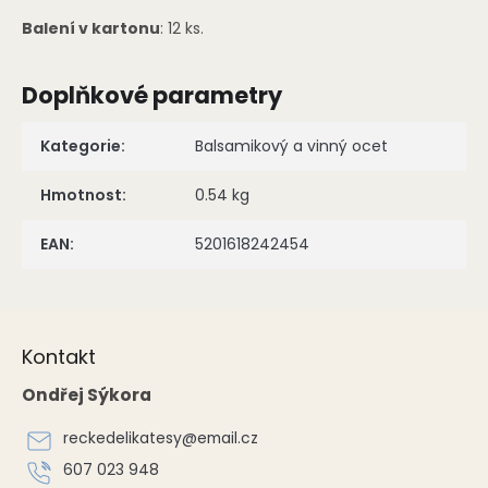
Balení v kartonu
: 12 ks.
Doplňkové parametry
Kategorie
:
Balsamikový a vinný ocet
Hmotnost
:
0.54 kg
EAN
:
5201618242454
Z
á
Kontakt
p
a
Ondřej Sýkora
t
í
reckedelikatesy
@
email.cz
607 023 948