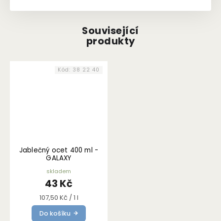
Související
produkty
Kód:
38 22 40
Jablečný ocet 400 ml -
GALAXY
skladem
43 Kč
Měrná
107,50 Kč / 1 l
cena:
Do košíku