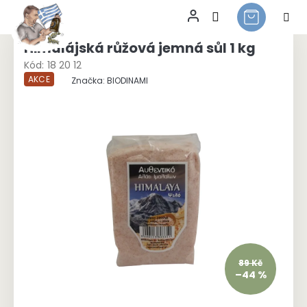
Přejít
na
Himalájská růžová jemná sůl 1 kg
obsah
Kód:
18 20 12
AKCE
Značka:
BIODINAMI
89 Kč
–44 %