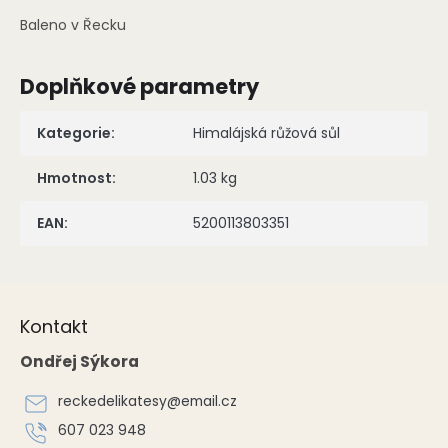
Baleno v Řecku
Doplňkové parametry
Kategorie
:
Himalájská růžová sůl
Hmotnost
:
1.03 kg
EAN
:
5200113803351
Z
á
Kontakt
p
a
Ondřej Sýkora
t
í
reckedelikatesy
@
email.cz
607 023 948