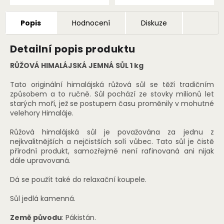
Popis
Hodnocení
Diskuze
Detailní popis produktu
RŮŽOVÁ HIMALÁJSKÁ JEMNÁ SŮL 1 kg
Tato originální himalájská růžová sůl se těží tradičním
způsobem a to ručně. Sůl pochází ze stovky milionů let
starých moří, jež se postupem času proměnily v mohutné
velehory Himaláje.
Růžová himalájská sůl je považována za jednu z
nejkvalitnějších a nejčistších solí vůbec. Tato sůl je čistě
přírodní produkt, samozřejmě není rafinovaná ani nijak
dále upravovaná.
Dá se použít také do relaxační koupele.
Sůl jedlá kamenná.
Země původu
: Pákistán.