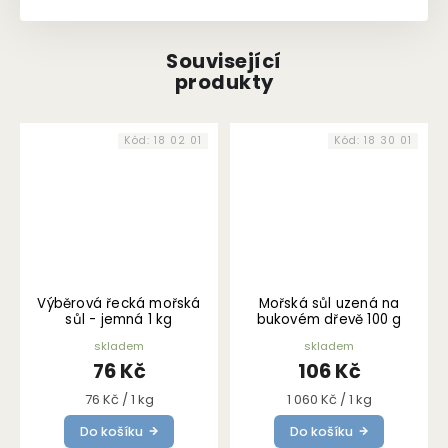
Související
produkty
Kód:
18 02 01
Kód:
18 30 01
Výběrová řecká mořská
Mořská sůl uzená na
sůl - jemná 1 kg
bukovém dřevě 100 g
skladem
skladem
76 Kč
106 Kč
Měrná
Měrná
76 Kč / 1 kg
1 060 Kč / 1 kg
cena:
cena:
Do košíku
Do košíku