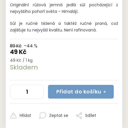
Originální růžová jemná jedlá sůl pocházející z
nejvyššího pohoří světa - Himalájí.
Sůl je ručně těžená a taktéž ručně praná, což
zajišťuje tu nejvyšší kvalitu. Není rafinovaná.
89 Kč
–44 %
49 Kč
Měrná
49 Kč / 1 kg
cena:
Skladem
Přidat do košíku
Hlídat
Zeptat se
Sdílet