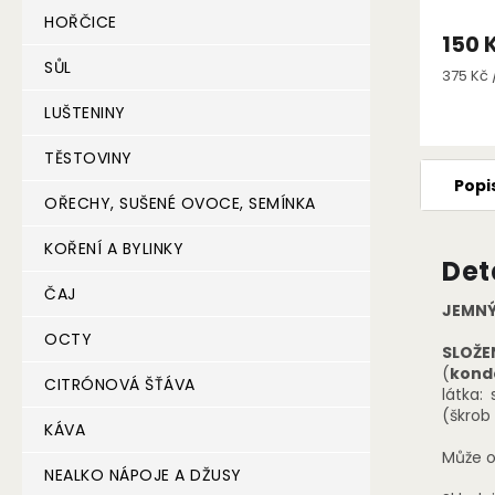
HOŘČICE
150 
SŮL
Měrná
375 Kč /
cena:
LUŠTENINY
TĚSTOVINY
Popi
OŘECHY, SUŠENÉ OVOCE, SEMÍNKA
KOŘENÍ A BYLINKY
Det
ČAJ
JEMNÝ
OCTY
SLOŽEN
(
kond
CITRÓNOVÁ ŠŤÁVA
látka:
(škrob
KÁVA
Může 
NEALKO NÁPOJE A DŽUSY