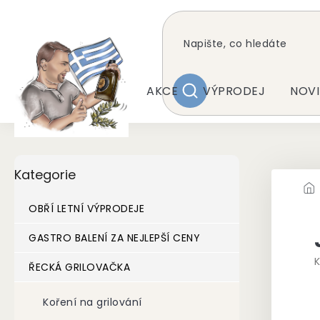
Přejít
na
obsah
AKCE
VÝPRODEJ
NOVI
HLEDAT
P
Přeskočit
Kategorie
kategorie
o
s
t
OBŘÍ LETNÍ VÝPRODEJE
r
a
GASTRO BALENÍ ZA NEJLEPŠÍ CENY
n
K
ŘECKÁ GRILOVAČKA
n
í
p
Koření na grilování
a