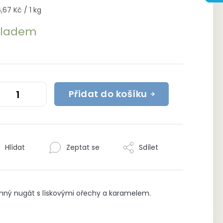
rná
,67 Kč / 1 kg
a:
kladem
Přidat do košíku
Hlídat
Zeptat se
Sdílet
ný nugát s lískovými ořechy a karamelem.