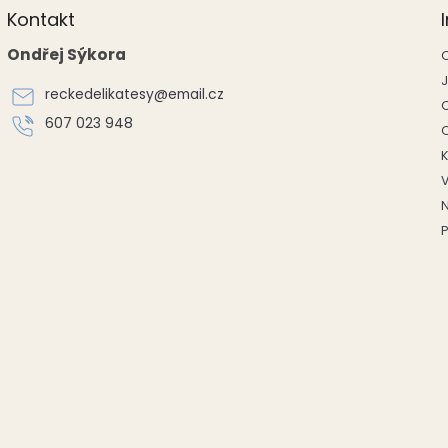
Kontakt
Ondřej Sýkora
reckedelikatesy
@
email.cz
607 023 948
P