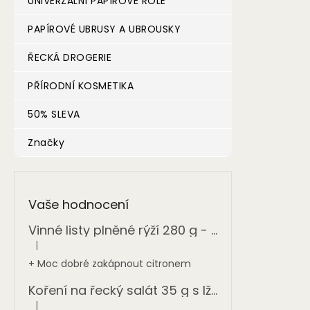
UNIVERZÁLNÍ PAPÍROVÉ ROLE
PAPÍROVÉ UBRUSY A UBROUSKY
ŘECKÁ DROGERIE
PŘÍRODNÍ KOSMETIKA
50% SLEVA
Značky
Vaše hodnocení
Vinné listy plněné rýží 280 g - ONASSIS
|
Hodnocení produktu je 5 z 5 hvězdiček.
+ Moc dobré zakápnout citronem
Koření na řecký salát 35 g s lžičkou BIODINAMI
|
Hodnocení produktu je 5 z 5 hvězdiček.