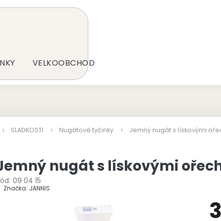
NKY
VELKOOBCHOD
SLADKOSTI
Nugátové tyčinky
Jemný nugát s lískovými oř
Jemný nugát s lískovými ořec
ód:
09 04 15
Značka:
JANNIS
3