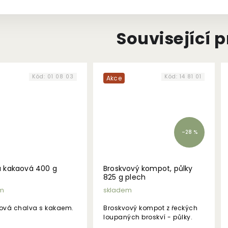
Související 
Kód:
01 08 03
Kód:
14 81 01
Akce
–28 %
 kakaová 400 g
Broskvový kompot, půlky
825 g plech
m
skladem
vá chalva s kakaem.
Broskvový kompot z řeckých
loupaných broskví - půlky.