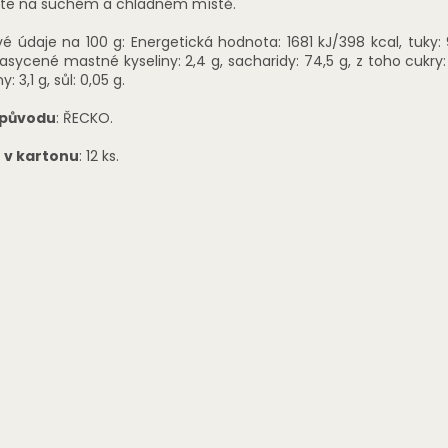
jte na suchém a chladném místě.
vé údaje na 100 g: Energetická hodnota: 1681 kJ/398 kcal, tuky: 9
asycené mastné kyseliny: 2,4 g, sacharidy: 74,5 g, z toho cukry: 
y: 3,1 g, sůl: 0,05 g.
původu
: ŘECKO.
 v kartonu
: 12 ks.