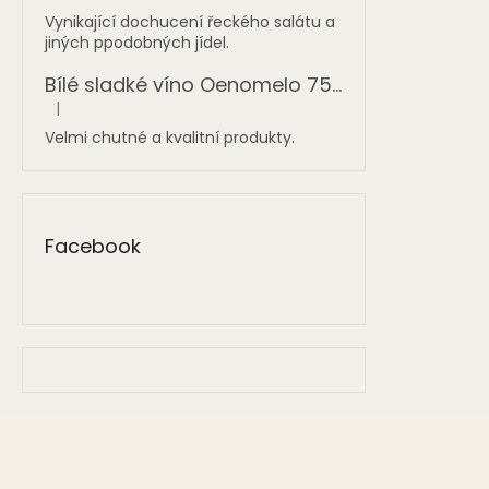
Vynikající dochucení řeckého salátu a
jiných ppodobných jídel.
Bílé sladké víno Oenomelo 750 ml
|
Hodnocení produktu je 5 z 5 hvězdiček.
Velmi chutné a kvalitní produkty.
Facebook
Z
á
p