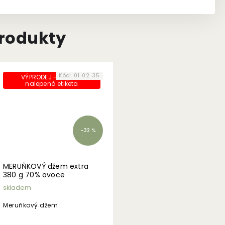
produkty
Kód:
01 02 35
VÝPRODEJ - chybně
nalepená etiketa
–32 %
MERUŇKOVÝ džem extra
380 g 70% ovoce
skladem
Meruňkový džem