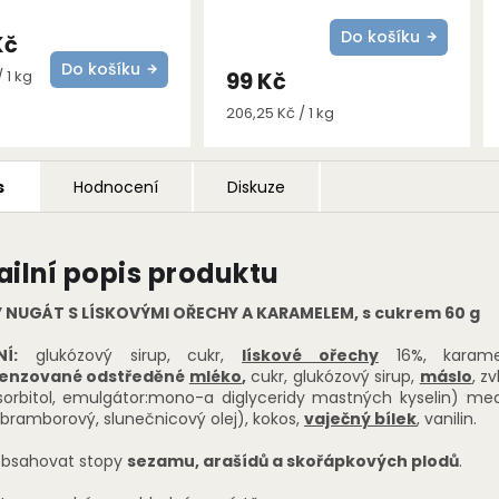
Do košíku
Kč
Do košíku
 1 kg
99 Kč
Měrná
206,25 Kč / 1 kg
cena:
s
Hodnocení
Diskuze
ailní popis produktu
 NUGÁT S LÍSKOVÝMI OŘECHY A KARAMELEM, s cukrem 60 g
Í:
glukózový sirup, cukr,
lískové ořechy
16%, karame
enzované odstředěné
mléko
,
cukr, glukózový sirup,
máslo
, zv
 sorbitol, emulgátor:mono-a diglyceridy mastných kyselin) med
 bramborový, slunečnicový olej), kokos,
vaječný bílek
, vanilin.
obsahovat stopy
sezamu, arašídů a skořápkových plodů
.