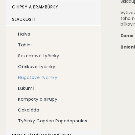
Skladu
CHIPSY A BRAMBŮRKY
Výživo
toho n
SLADKOSTI
bílkovin
Halva
Země 
Tahini
Balení
Sezamové tyčinky
Oříškové tyčinky
Nugátové tyčinky
Lukumi
Kompoty a sirupy
Čokoláda
Tyčinky Caprice Papadopoulos