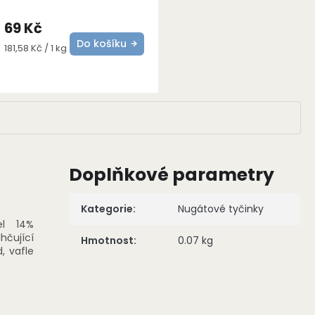
69 Kč
Do košíku
Měrná
181,58 Kč / 1 kg
cena:
Doplňkové parametry
Kategorie
:
Nugátové tyčinky
l 14%
lhčující
Hmotnost
:
0.07 kg
, vafle