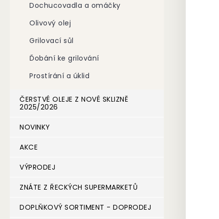
Dochucovadla a omáčky
n
e
Olivový olej
l
Grilovací sůl
Ďobání ke grilování
Prostírání a úklid
ČERSTVÉ OLEJE Z NOVÉ SKLIZNĚ
2025/2026
NOVINKY
AKCE
VÝPRODEJ
ZNÁTE Z ŘECKÝCH SUPERMARKETŮ
DOPLŇKOVÝ SORTIMENT - DOPRODEJ