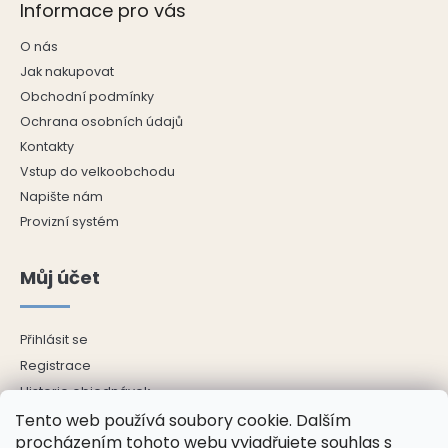
Informace pro vás
O nás
Jak nakupovat
Obchodní podmínky
Ochrana osobních údajů
Kontakty
Vstup do velkoobchodu
Napište nám
Provizní systém
Můj účet
Přihlásit se
Registrace
Historie objednávek
Adresy
Tento web používá soubory cookie. Dalším
procházením tohoto webu vyjadřujete souhlas s
Odhlásit se