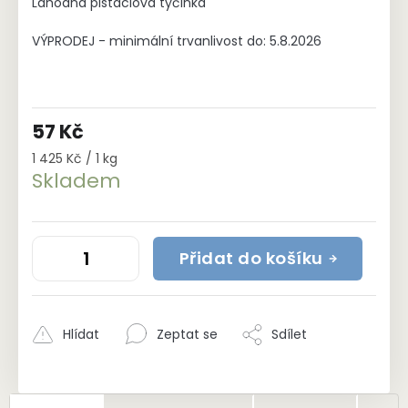
Lahodná pistáciová tyčinka
VÝPRODEJ - minimální trvanlivost do: 5.8.2026
57 Kč
Měrná
1 425 Kč / 1 kg
cena:
Skladem
Přidat do košíku
Hlídat
Zeptat se
Sdílet