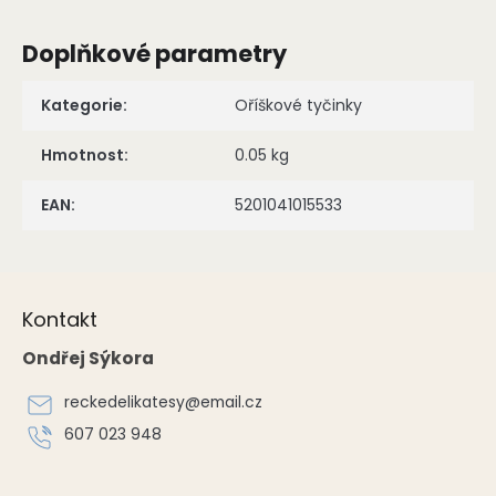
Doplňkové parametry
Kategorie
:
Oříškové tyčinky
Hmotnost
:
0.05 kg
EAN
:
5201041015533
Z
á
Kontakt
p
a
Ondřej Sýkora
t
í
reckedelikatesy
@
email.cz
607 023 948