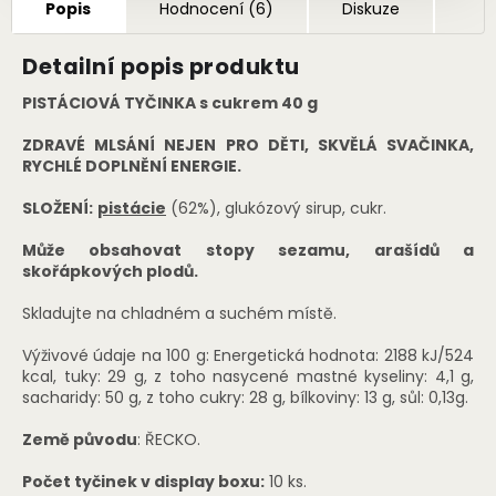
Popis
Hodnocení (6)
Diskuze
Detailní popis produktu
PISTÁCIOVÁ TYČINKA s cukrem 40 g
ZDRAVÉ MLSÁNÍ NEJEN PRO DĚTI, SKVĚLÁ SVAČINKA,
RYCHLÉ DOPLNĚNÍ ENERGIE.
SLOŽENÍ:
pistácie
(62%), glukózový sirup, cukr.
Může obsahovat stopy sezamu, arašídů a
skořápkových plodů.
Skladujte na chladném a suchém místě.
Výživové údaje na 100 g: Energetická hodnota: 2188 kJ/524
kcal, tuky: 29 g, z toho nasycené mastné kyseliny: 4,1 g,
sacharidy: 50 g, z toho cukry: 28 g, bílkoviny: 13 g, sůl: 0,13g.
Země původu
: ŘECKO.
Počet tyčinek v display boxu:
10 ks.