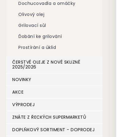
Dochucovadla a omáčky
n
e
Olivový olej
l
Grilovací sůl
Ďobání ke grilování
Prostírání a úklid
ČERSTVÉ OLEJE Z NOVÉ SKLIZNĚ
2025/2026
NOVINKY
AKCE
VÝPRODEJ
ZNÁTE Z ŘECKÝCH SUPERMARKETŮ
DOPLŇKOVÝ SORTIMENT - DOPRODEJ