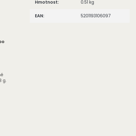
Hmotnost
:
0.51 kg
EAN
:
5201193106097
bo
né
8 g.