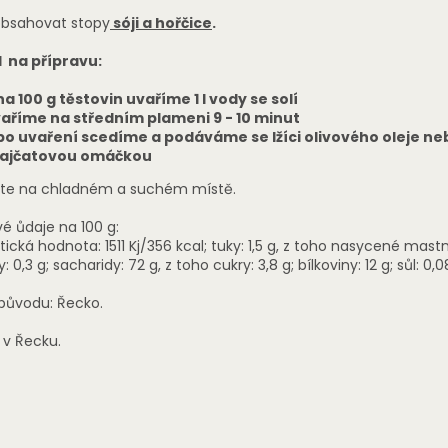
bsahovat stopy
sóji a hořčice
.
 na přípravu:
a 100 g těstovin uvaříme 1 l vody se solí
aříme na středním plameni 9 - 10 minut
o uvaření scedíme a podáváme se lžíci olivového oleje ne
rajčatovou omáčkou
jte na chladném a suchém místě.
vé ůdaje na 100 g:
ická hodnota: 1511 Kj/356 kcal; tuky: 1,5 g, z toho nasycené mast
y: 0,3 g; sacharidy: 72 g, z toho cukry: 3,8 g; bílkoviny: 12 g; sůl: 0,0
ůvodu: Řecko.
 v Řecku.