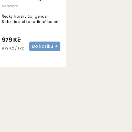
skladem
Řecký horský čaj genus
Sideritis stébla rodinné balení
979 Kč
Do košíku
Měrná
979 Kč / 1 kg
cena: