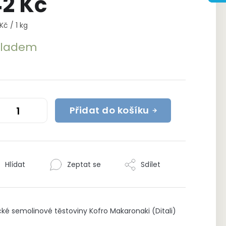
2 Kč
rná
Kč / 1 kg
a:
kladem
Přidat do košíku
Hlídat
Zeptat se
Sdílet
ké semolinové těstoviny Kofro Makaronaki (Ditali)