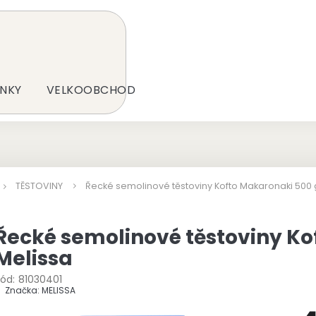
NKY
VELKOOBCHOD
TĚSTOVINY
Řecké semolinové těstoviny Kofto Makaronaki 500 
Řecké semolinové těstoviny Ko
Melissa
ód:
81030401
Značka:
MELISSA