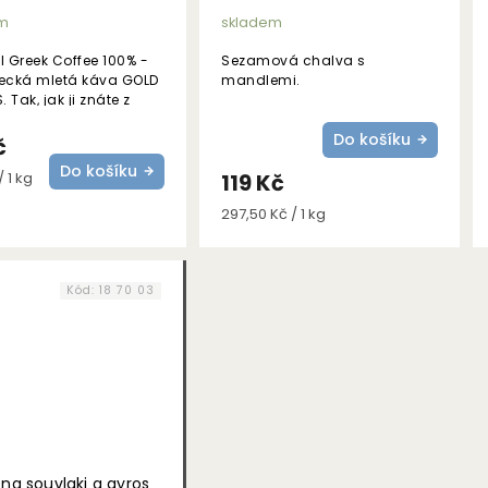
m
skladem
l Greek Coffee 100% -
Sezamová chalva s
řecká mletá káva GOLD
mandlemi.
 Tak, jak ji znáte z
 restaurací a kaváren!
Do košíku
ie chuti: jemná.
č
Do košíku
 1 kg
119 Kč
Měrná
297,50 Kč / 1 kg
cena:
Kód:
18 70 03
 na souvlaki a gyros