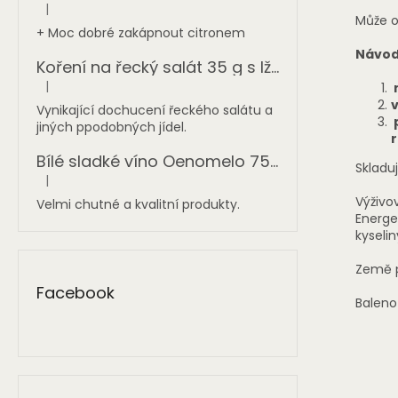
|
Hodnocení produktu je 5 z 5 hvězdiček.
Může o
+ Moc dobré zakápnout citronem
Návod
Koření na řecký salát 35 g s lžičkou BIODINAMI
|
n
Hodnocení produktu je 5 z 5 hvězdiček.
v
Vynikající dochucení řeckého salátu a
p
jiných ppodobných jídel.
Bílé sladké víno Oenomelo 750 ml
Skladu
|
Hodnocení produktu je 5 z 5 hvězdiček.
Výživo
Velmi chutné a kvalitní produkty.
Energet
kyselin
Země p
Facebook
Baleno