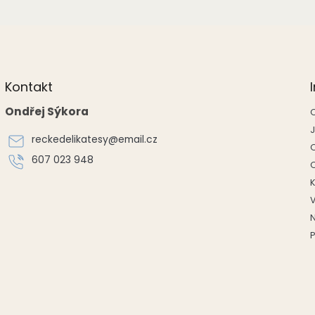
Kontakt
Ondřej Sýkora
reckedelikatesy
@
email.cz
607 023 948
P