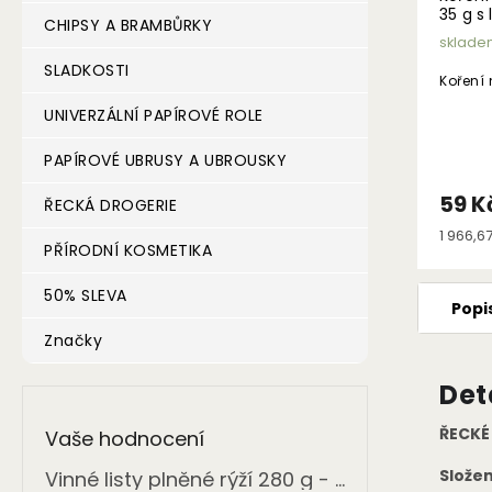
35 g s
CHIPSY A BRAMBŮRKY
sklade
SLADKOSTI
Koření 
UNIVERZÁLNÍ PAPÍROVÉ ROLE
PAPÍROVÉ UBRUSY A UBROUSKY
59 K
ŘECKÁ DROGERIE
Měrná
1 966,67
PŘÍRODNÍ KOSMETIKA
cena:
50% SLEVA
Popi
Značky
Det
ŘECKÉ
Vaše hodnocení
Složen
Vinné listy plněné rýží 280 g - ONASSIS