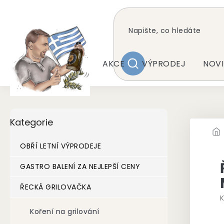
Přejít
na
obsah
AKCE
VÝPRODEJ
NOVI
HLEDAT
P
Přeskočit
Kategorie
kategorie
o
s
t
OBŘÍ LETNÍ VÝPRODEJE
r
a
GASTRO BALENÍ ZA NEJLEPŠÍ CENY
n
ŘECKÁ GRILOVAČKA
n
K
í
p
Koření na grilování
a