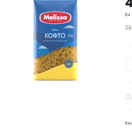
4
Mě
84 
cen
S
Řec