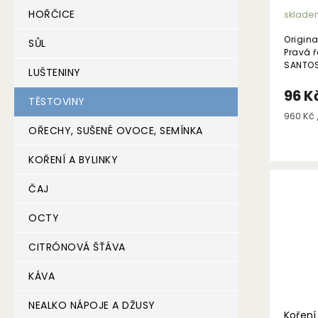
HOŘČICE
sklade
Origina
SŮL
Pravá 
SANTOS.
LUŠTENINY
řeckých
Kategor
96 K
TĚSTOVINY
Měrná
960 Kč /
cena:
OŘECHY, SUŠENÉ OVOCE, SEMÍNKA
KOŘENÍ A BYLINKY
ČAJ
OCTY
CITRÓNOVÁ ŠŤÁVA
KÁVA
NEALKO NÁPOJE A DŽUSY
Koření