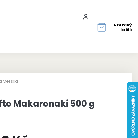
Přihlášení
Prázdný
košík
g Melissa
fto Makaronaki 500 g