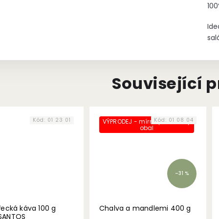
100
Ide
sal
Související 
Kód:
01 23 01
Kód:
01 08 04
VÝPRODEJ - mírně poškozený
obal
–31 %
řecká káva 100 g
Chalva a mandlemi 400 g
SANTOS