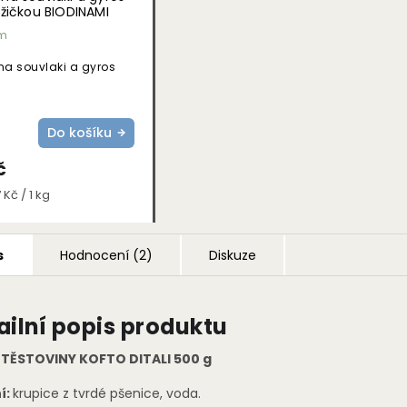
 lžičkou BIODINAMI
m
na souvlaki a gyros
Do košíku
č
 Kč / 1 kg
s
Hodnocení (2)
Diskuze
ailní popis produktu
 TĚSTOVINY KOFTO DITALI 500 g
í:
krupice z tvrdé pšenice, voda.