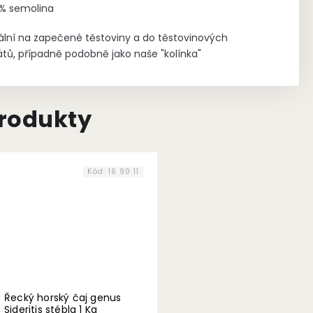
% semolina
ální na zapečené těstoviny a do těstovinových
átů, případně podobně jako naše "kolínka"
produkty
Kód:
16 90 11
Řecký horský čaj genus
Sideritis stébla 1 Kg