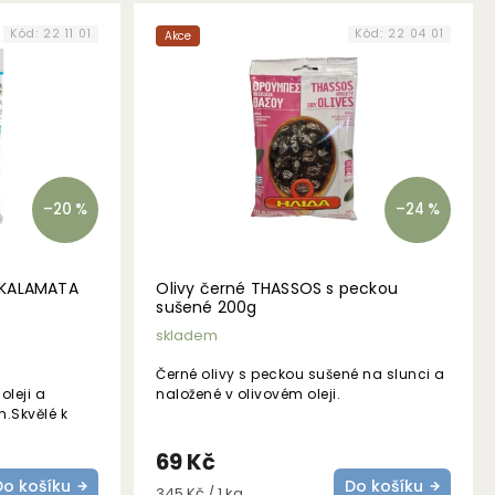
Kód:
22 11 01
Kód:
22 04 01
Akce
–20 %
–24 %
 KALAMATA
Olivy černé THASSOS s peckou
sušené 200g
skladem
Černé olivy s peckou sušené na slunci a
oleji a
naložené v olivovém oleji.
.Skvělé k
69 Kč
Do košíku
Do košíku
Měrná
345 Kč / 1 kg