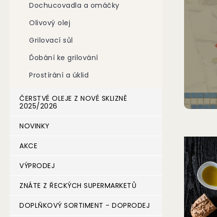
Dochucovadla a omáčky
n
v
e
š
Olivový olej
l
e
Grilovací sůl
m
Ďobání ke grilování
z
Prostírání a úklid
á
k
ČERSTVÉ OLEJE Z NOVÉ SKLIZNĚ
a
2025/2026
z
NOVINKY
n
í
AKCE
k
VÝPRODEJ
ů
m
ZNÁTE Z ŘECKÝCH SUPERMARKETŮ
Ř
DOPLŇKOVÝ SORTIMENT - DOPRODEJ
e