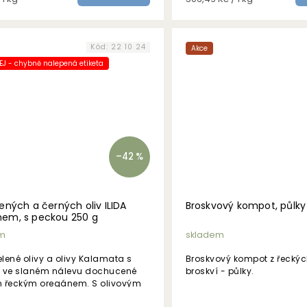
cena:
Kód:
22 10 24
Akce
J - chybně nalepená etiketa
–42 %
lených a černých oliv ILIDA
Broskvový kompot, půlky
em, s peckou 250 g
m
skladem
elené olivy a olivy Kalamata s
Broskvový kompot z řecký
 ve slaném nálevu dochucené
broskví - půlky.
 řeckým oregánem. S olivovým