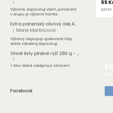
55 K
|
Hodnocení produktu je 5 z 5 hvězdiček.
Měrná
Výborné, doporučuji všem, pomeranč
220 Kč /
cena:
v sirupu, je výborná ňamka.
Extra panenský olivový olej AGIA TRIADA 1 l - sklo
Marie Martincová
|
Hodnocení produktu je 5 z 5 hvězdiček.
Výborný olej,kupuji opakovaně.Vždy
dobře zabalený,doporučuji.
Vinné listy plněné rýží 280 g - ONASSIS
|
Hodnocení produktu je 5 z 5 hvězdiček.
F
+ Moc dobré zakápnout citronem
Pré
Facebook