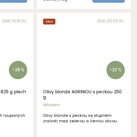
cena:
Kód:
14 81 01
Kód:
22 03 01
Akce
–28 %
–22 %
 825 g plech
Olivy blonde AGRINIOU s peckou 250
g
skladem
ch loupaných
Olivy blonde s peckou se stupněm
zralosti mezi zelenou a černou olivou.