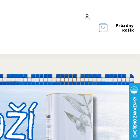
Přihlášení
Prázdný
košík