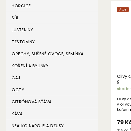
HOŘČICE
Akce
SŮL
LUŠTENINY
TĚSTOVINY
OŘECHY, SUŠENÉ OVOCE, SEMÍNKA
KOŘENÍ A BYLINKY
Olivy 
ČAJ
g
sklade
OCTY
Olivy 
CITRÓNOVÁ ŠŤÁVA
v oliv
koření
KÁVA
79 K
NEALKO NÁPOJE A DŽUSY
Měrná
316 Kč /