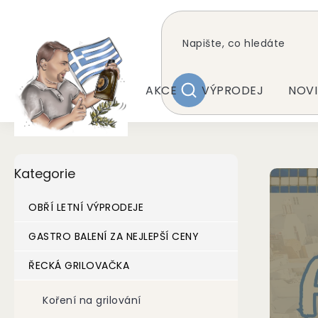
Přejít
na
obsah
AKCE
VÝPRODEJ
NOVI
HLEDAT
P
Přeskočit
Kategorie
K
kategorie
o
s
A
t
OBŘÍ LETNÍ VÝPRODEJE
L
r
I
a
GASTRO BALENÍ ZA NEJLEPŠÍ CENY
M
n
ŘECKÁ GRILOVAČKA
n
E
í
R
p
Koření na grilování
A
a