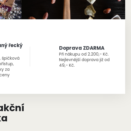
aný řecký
Doprava ZDARMA
Při nákupu od 2.200,- Kč.
a, špičková
Nejlevnější doprava již od
přístup,
49,- Kč.
ky za
 ceny
akční
ka