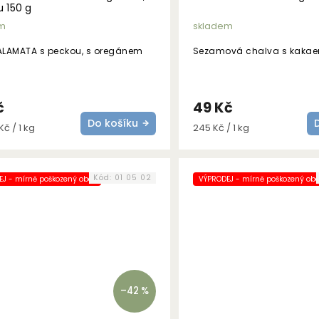
 150 g
m
skladem
KALAMATA s peckou, s oregánem
Sezamová chalva s kak
č
49 Kč
Do košíku
Měrná
Kč / 1 kg
245 Kč / 1 kg
cena:
Kód:
01 05 02
J - mírně poškozený obal
VÝPRODEJ - mírně poškozený oba
–42 %