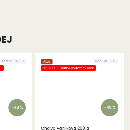
EJ
Kód:
01 15 03
Kód:
01 15 01
Akce
l
VÝPRODEJ - mírně poškozený obal
–48 %
–48 %
Chalva vanilková 200 g