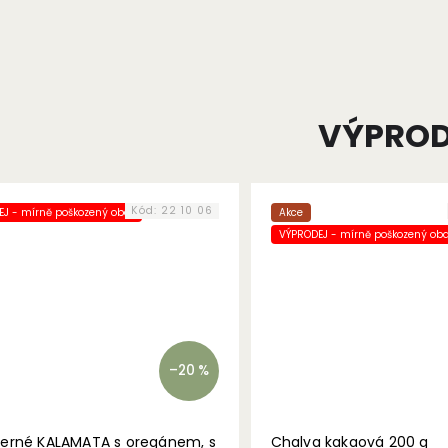
VÝPROD
Kód:
22 10 06
J - mírně poškozený obal
Akce
VÝPRODEJ - mírně poškozený oba
–20 %
černé KALAMATA s oregánem, s
Chalva kakaová 200 g