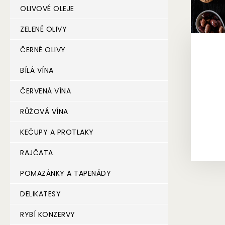
OLIVOVÉ OLEJE
c
k
ZELENÉ OLIVY
é
ČERNÉ OLIVY
h
o
BÍLÁ VÍNA
e
ČERVENÁ VÍNA
-
s
RŮŽOVÁ VÍNA
h
KEČUPY A PROTLAKY
o
p
RAJČATA
u
POMAZÁNKY A TAPENÁDY
!
DELIKATESY
RYBÍ KONZERVY