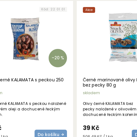
Kód:
22 01 01
Akce
–20 %
černé KALAMATA s peckou 250
Černé marinované olivy
bez pecky 80 g
m
skladem
černé KALAMATA s peckou naložené
Olivy černé KALAMATA bez
ovém oleji a dochucené řeckým
pecky naložené v olivovém 
m.
dochucené řeckým kořením
pivu či vínu!
č
39 Kč
Do košíku
Měrná
 1 kg
506,49 Kč / 1 kg