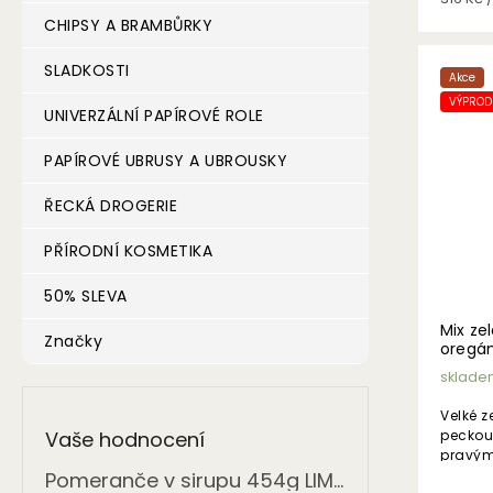
cena:
CHIPSY A BRAMBŮRKY
SLADKOSTI
Akce
VÝPRODE
UNIVERZÁLNÍ PAPÍROVÉ ROLE
PAPÍROVÉ UBRUSY A UBROUSKY
ŘECKÁ DROGERIE
PŘÍRODNÍ KOSMETIKA
50% SLEVA
Mix ze
Značky
oregán
sklade
Velké z
peckou
Vaše hodnocení
pravým
olejem.
Pomeranče v sirupu 454g LIMITOVANÁ NABÍDKA