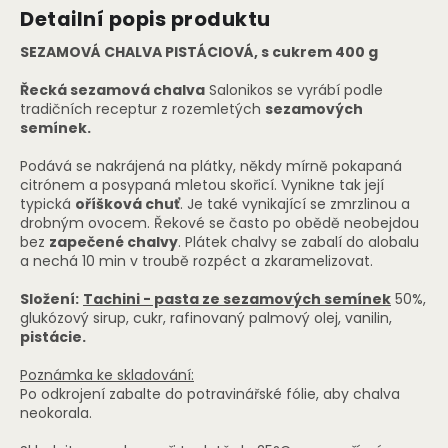
Detailní popis produktu
SEZAMOVÁ CHALVA PISTÁCIOVÁ, s cukrem 400 g
Řecká sezamová chalva
Salonikos se vyrábí podle
tradičních receptur z rozemletých
sezamových
semínek.
Podává se nakrájená na plátky, někdy mírně pokapaná
citrónem a posypaná mletou skořicí. Vynikne tak její
typická
oříšková chuť
. Je také vynikající se zmrzlinou a
drobným ovocem. Řekové se často po obědě neobejdou
bez
zapečené chalvy
. Plátek chalvy se zabalí do alobalu
a nechá 10 min v troubě rozpéct a zkaramelizovat.
Složení:
Tachini - pasta ze sezamových semínek
50%,
glukózový sirup, cukr, rafinovaný palmový olej, vanilin,
pistácie.
Poznámka ke skladování:
Po odkrojení zabalte do potravinářské fólie, aby chalva
neokorala.