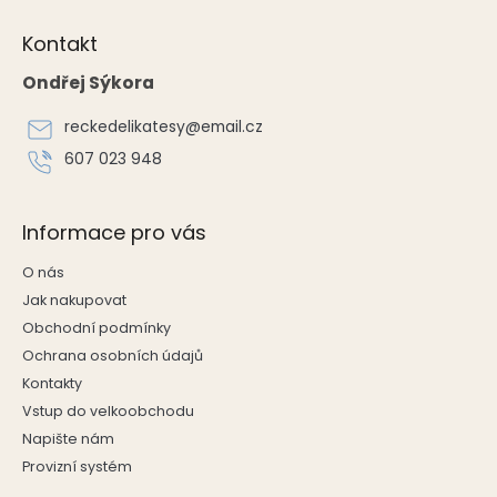
Z
á
Kontakt
p
a
Ondřej Sýkora
t
í
reckedelikatesy
@
email.cz
607 023 948
Informace pro vás
O nás
Jak nakupovat
Obchodní podmínky
Ochrana osobních údajů
Kontakty
Vstup do velkoobchodu
Napište nám
Provizní systém