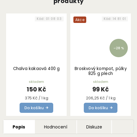
produkty
Kód:
01 08 03
Kód:
14 81 01
Akce
–28 %
Chalva kakaová 400 g
Broskvový kompot, půlky
825 g plech
skladem
skladem
150 Kč
99 Kč
Měrná
Měrná
375 Kč / 1 kg
206,25 Kč / 1 kg
cena:
cena:
Do košíku
Do košíku
Popis
Hodnocení
Diskuze