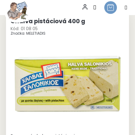
Přejít
na
Chalva pistáciová 400 g
obsah
Kód:
01 08 05
Značka:
MELETIADIS