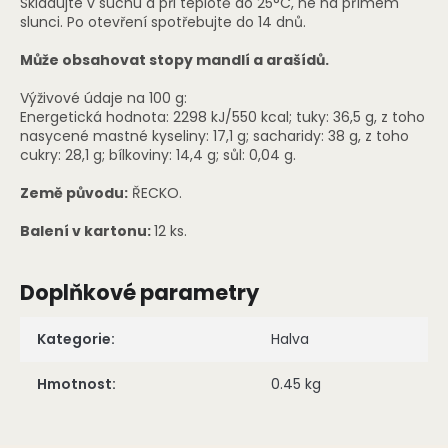
Skladujte v suchu a při teplotě do 25°C, ne na přímém
slunci. Po otevření spotřebujte do 14 dnů.
Může obsahovat stopy mandlí a arašídů.
Výživové údaje na 100 g:
Energetická hodnota: 2298 kJ/550 kcal; tuky: 36,5 g, z toho
nasycené mastné kyseliny: 17,1 g; sacharidy: 38 g, z toho
cukry: 28,1 g; bílkoviny: 14,4 g; sůl: 0,04 g.
Země původu:
ŘECKO.
Balení v kartonu:
12 ks.
Doplňkové parametry
Kategorie
:
Halva
Hmotnost
:
0.45 kg