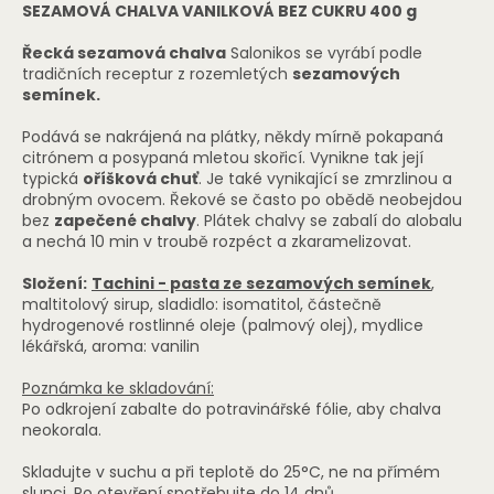
SEZAMOVÁ CHALVA VANILKOVÁ BEZ CUKRU 400 g
Řecká sezamová chalva
Salonikos se vyrábí podle
tradičních receptur z rozemletých
sezamových
semínek.
Podává se nakrájená na plátky, někdy mírně pokapaná
citrónem a posypaná mletou skořicí. Vynikne tak její
typická
oříšková chuť
. Je také vynikající se zmrzlinou a
drobným ovocem. Řekové se často po obědě neobejdou
bez
zapečené chalvy
. Plátek chalvy se zabalí do alobalu
a nechá 10 min v troubě rozpéct a zkaramelizovat.
Složení:
Tachini - pasta ze sezamových semínek
,
maltitolový sirup, sladidlo: isomatitol, částečně
hydrogenové rostlinné oleje (palmový olej), mydlice
lékářská, aroma: vanilin
Poznámka ke skladování:
Po odkrojení zabalte do potravinářské fólie, aby chalva
neokorala.
Skladujte v suchu a při teplotě do 25°C, ne na přímém
slunci. Po otevření spotřebujte do 14 dnů.