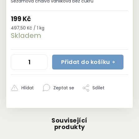
Sezamová chalva vanilková bez cukru
199 Kč
Měrná
497,50 Kč / 1 kg
cena:
Skladem
Přidat do košíku
Hlídat
Zeptat se
Sdílet
Související
produkty