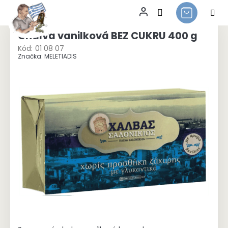
Přejít
na
Chalva vanilková BEZ CUKRU 400 g
obsah
Kód:
01 08 07
Značka:
MELETIADIS