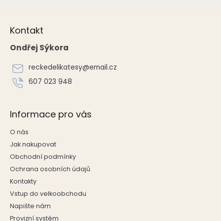
Z
á
Kontakt
p
a
Ondřej Sýkora
t
í
reckedelikatesy
@
email.cz
607 023 948
Informace pro vás
O nás
Jak nakupovat
Obchodní podmínky
Ochrana osobních údajů
Kontakty
Vstup do velkoobchodu
Napište nám
Provizní systém