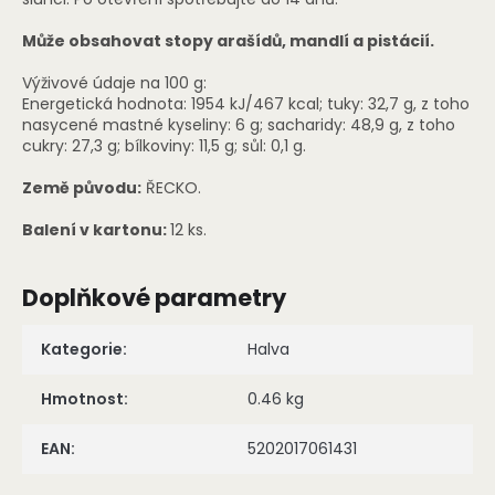
Může obsahovat stopy arašídů, mandlí a pistácií.
Výživové údaje na 100 g:
Energetická hodnota: 1954 kJ/467 kcal; tuky: 32,7 g, z toho
nasycené mastné kyseliny: 6 g; sacharidy: 48,9 g, z toho
cukry: 27,3 g; bílkoviny: 11,5 g; sůl: 0,1 g.
Země původu:
ŘECKO.
Balení v kartonu:
12 ks.
Doplňkové parametry
Kategorie
:
Halva
Hmotnost
:
0.46 kg
EAN
:
5202017061431