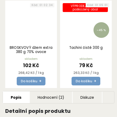
Kód:
01 02 34
Kód:
01 05 01
VÝPRODEJ - mírně
poškozený obal
–45 %
BROSKVOVÝ džem extra
Tachini čisté 300 g
380 g 70% ovoce
skladem
skladem
102 Kč
79 Kč
Měrná
Měrná
268,42 Kč / 1 kg
263,33 Kč / 1 kg
cena:
cena:
Do košíku
Do košíku
Popis
Hodnocení (2)
Diskuze
Detailní popis produktu