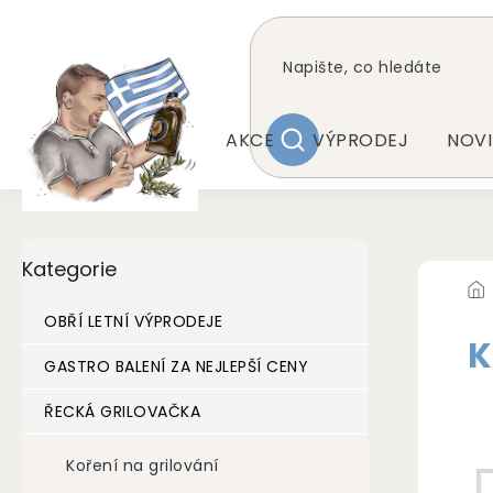
Přejít
na
obsah
AKCE
VÝPRODEJ
NOVI
HLEDAT
P
Přeskočit
Kategorie
kategorie
o
s
t
OBŘÍ LETNÍ VÝPRODEJE
r
K
a
GASTRO BALENÍ ZA NEJLEPŠÍ CENY
n
Pr
ŘECKÁ GRILOVAČKA
n
í
p
Koření na grilování
a