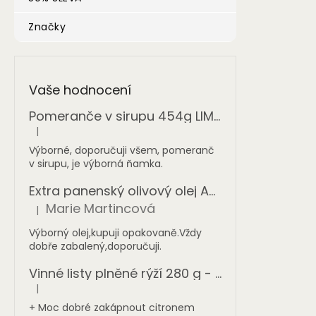
Značky
Vaše hodnocení
Pomeranče v sirupu 454g LIMITOVANÁ NABÍDKA
|
Hodnocení produktu je 5 z 5 hvězdiček.
Výborné, doporučuji všem, pomeranč
v sirupu, je výborná ňamka.
Extra panenský olivový olej AGIA TRIADA 1 l - sklo
Marie Martincová
|
Hodnocení produktu je 5 z 5 hvězdiček.
Výborný olej,kupuji opakovaně.Vždy
dobře zabalený,doporučuji.
Vinné listy plněné rýží 280 g - ONASSIS
|
Hodnocení produktu je 5 z 5 hvězdiček.
+ Moc dobré zakápnout citronem