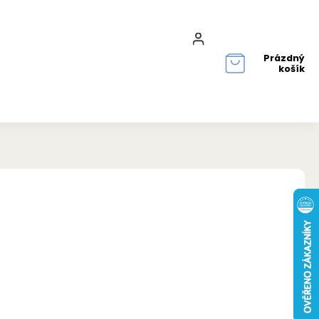
Přihlášení
Prázdný
košík