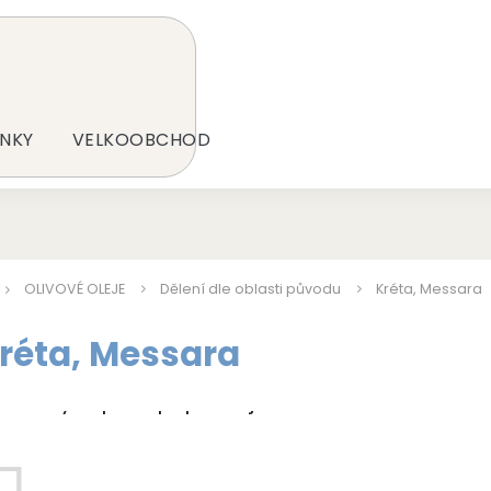
NKY
VELKOOBCHOD
OLIVOVÉ OLEJE
Dělení dle oblasti původu
Kréta, Messara
réta, Messara
odukty teprve připravujeme.