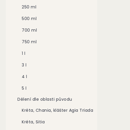
250 ml
500 ml
700 ml
750 ml
1 l
3 l
4 l
5 l
Dělení dle oblasti původu
Kréta, Chania, klášter Agia Triada
Kréta, Sitia