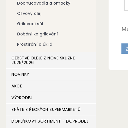
Dochucovadla a omáčky
n
e
Olivový olej
l
Grilovací sůl
Mů
Ďobání ke grilování
Prostírání a úklid
ČERSTVÉ OLEJE Z NOVÉ SKLIZNĚ
2025/2026
NOVINKY
AKCE
VÝPRODEJ
ZNÁTE Z ŘECKÝCH SUPERMARKETŮ
DOPLŇKOVÝ SORTIMENT - DOPRODEJ