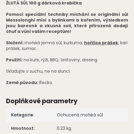
ŽLUTÁ SŮL 100 g dárková krabička
Pomocí speciální techniky míchání se originální sůl
Messolonghi mísí s bylinkami a kořením, výsledkem
jsou barevné a vkusné soli, které přirozeně dodají
chuť a vůni vašim receptům!
Složení:
mořská jemná sůl, kurkuma,
hořčice prášek
, kari
prášek, sumac .
Použití:
na kuře, rýži, BBQ, teštoviny, dresing.
Skladujte v suchu, ne na slunci.
Země původu:
Řecko.
Doplňkové parametry
Kategorie
:
Ochucená mořská sůl
Hmotnost
:
0.23 kg