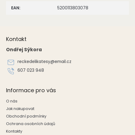
EAN
:
5200113803078
Z
á
Kontakt
p
a
Ondřej Sýkora
t
í
reckedelikatesy
@
email.cz
607 023 948
Informace pro vás
O nás
Jak nakupovat
Obchodní podmínky
Ochrana osobních údajů
Kontakty