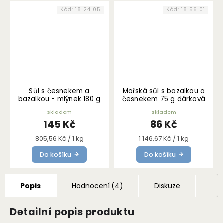
Kód:
18 24 05
Kód:
18 56 01
Sůl s česnekem a
Mořská sůl s bazalkou a
bazalkou - mlýnek 180 g
česnekem 75 g dárková
krabička
skladem
skladem
145 Kč
86 Kč
Měrná
Měrná
805,56 Kč / 1 kg
1 146,67 Kč / 1 kg
cena:
cena:
Do košíku
Do košíku
Popis
Hodnocení (4)
Diskuze
Detailní popis produktu