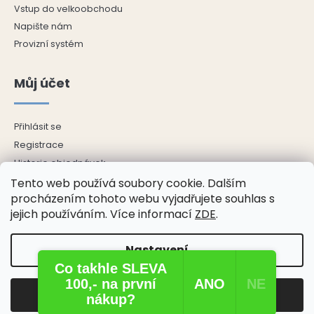
Vstup do velkoobchodu
Napište nám
Provizní systém
Můj účet
Přihlásit se
Registrace
Historie objednávek
Tento web používá soubory cookie. Dalším
Adresy
procházením tohoto webu vyjadřujete souhlas s
Odhlásit se
jejich používáním. Více informací
ZDE
.
Nastavení
Copyright 2026
ŘECKÝ E-SHOP
. Všechna práva vyhrazena.
Co takhle SLEVA
Upravit nastavení cookies
100,- na první
ANO​
NE​
Odmítnout
Souhlasím
Vytvořil Shoptet
nákup?