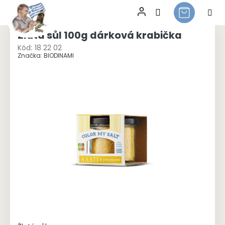
Přejít
na
Žlutá sůl 100g dárková krabička
obsah
Kód:
18 22 02
Značka:
BIODINAMI