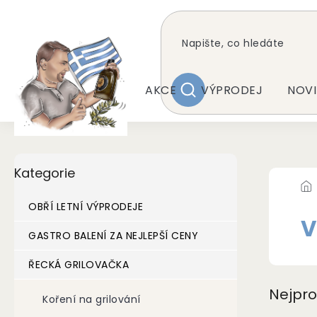
Přejít
na
obsah
AKCE
VÝPRODEJ
NOVI
HLEDAT
P
Přeskočit
Kategorie
kategorie
o
s
t
OBŘÍ LETNÍ VÝPRODEJE
r
V
a
GASTRO BALENÍ ZA NEJLEPŠÍ CENY
n
ŘECKÁ GRILOVAČKA
n
í
Nejpro
p
Koření na grilování
a