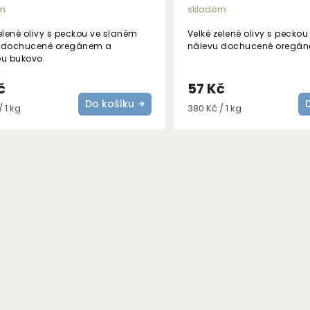
m
skladem
elené olivy s peckou ve slaném
Velké zelené olivy s pecko
 dochucené oregánem a
nálevu dochucené oregán
ou bukovo.
č
57 Kč
Do košíku
Měrná
 1 kg
380 Kč / 1 kg
cena:
O
v
l
á
d
a
c
í
p
r
v
k