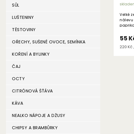
sklade
SŮL
Velké z
LUŠTENINY
nálevu
paprik
TĚSTOVINY
55 K
OŘECHY, SUŠENÉ OVOCE, SEMÍNKA
Měrná
220 Kč /
cena:
KOŘENÍ A BYLINKY
ČAJ
OCTY
CITRÓNOVÁ ŠŤÁVA
KÁVA
NEALKO NÁPOJE A DŽUSY
CHIPSY A BRAMBŮRKY