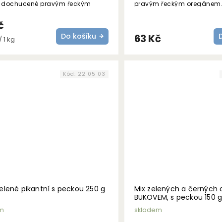
, dochucené pravým řeckým
pravým řeckým oregánem.
em a paprikou bukovo.S
olejem.
ým olejem.
č
Do košíku
63 Kč
 1 kg
Kód:
22 05 03
zelené pikantní s peckou 250 g
Mix zelených a černých o
BUKOVEM, s peckou 150 
m
skladem