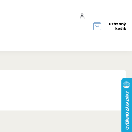
Přihlášení
Prázdný
košík