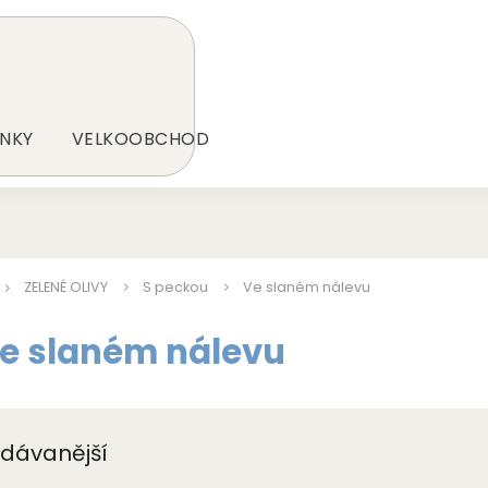
NKY
VELKOOBCHOD
ZELENÉ OLIVY
S peckou
Ve slaném nálevu
e slaném nálevu
dávanější