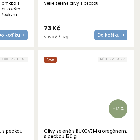
Kalamata s
Velké zelené olivy s peckou
s olivovým
m řeckým
ovo.S
73 Kč
Do košíku
Do košíku
Měrná
292 Kč / 1 kg
cena:
Kód:
22 10 01
Kód:
22 10 02
Akce
–17 %
, s peckou
Olivy zelené s BUKOVEM a oregánem,
s peckou 150 g