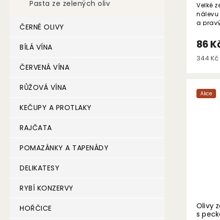
Pasta ze zelených oliv
Velké z
nálevu
a prav
ČERNÉ OLIVY
86 K
BÍLÁ VÍNA
Měrná
344 Kč 
cena:
ČERVENÁ VÍNA
RŮŽOVÁ VÍNA
Akce
KEČUPY A PROTLAKY
RAJČATA
POMAZÁNKY A TAPENÁDY
DELIKATESY
RYBÍ KONZERVY
Olivy 
HOŘČICE
s peck