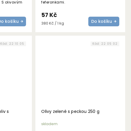
 S olivovým
feferonkami.
57 Kč
Do košíku
Do košíku
Měrná
380 Kč / 1 kg
cena:
Kód:
22 10 05
Kód:
22 05 02
liv s
Olivy zelené s peckou 250 g
g
skladem