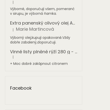
|
Hodnocení produktu je 5 z 5 hvězdiček.
Výborné, doporučuji všem, pomeranč
v sirupu, je výborná ňamka.
Extra panenský olivový olej AGIA TRIADA 1 l - sklo
Marie Martincová
|
Hodnocení produktu je 5 z 5 hvězdiček.
Výborný olej,kupuji opakovaně.Vždy
dobře zabalený,doporučuji.
Vinné listy plněné rýží 280 g - ONASSIS
|
Hodnocení produktu je 5 z 5 hvězdiček.
+ Moc dobré zakápnout citronem
Facebook