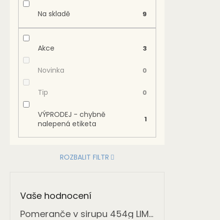
Na skladě
9
Akce
3
Novinka
0
Tip
0
VÝPRODEJ - chybně
1
nalepená etiketa
ROZBALIT FILTR
Vaše hodnocení
Pomeranče v sirupu 454g LIMITOVANÁ NABÍDKA