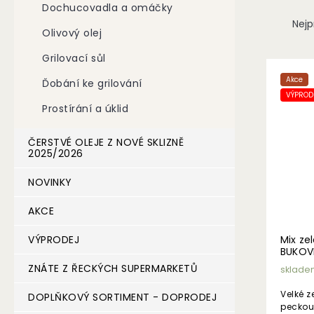
Dochucovadla a omáčky
n
Ř
Nejp
e
a
Olivový olej
l
z
Grilovací sůl
e
V
n
ý
Akce
Ďobání ke grilování
í
p
VÝPRODE
p
Prostírání a úklid
i
r
s
o
p
ČERSTVÉ OLEJE Z NOVÉ SKLIZNĚ
d
2025/2026
r
u
o
NOVINKY
k
d
t
u
AKCE
ů
k
t
VÝPRODEJ
Mix ze
ů
BUKOVE
ZNÁTE Z ŘECKÝCH SUPERMARKETŮ
sklade
Velké z
DOPLŇKOVÝ SORTIMENT - DOPRODEJ
peckou