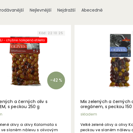
rodávanější
Nejlevnější
Nejdražší
Abecedně
Kód:
22 10 25
J - chybně nalepená etiketa
–42 %
lených a černých oliv s
Mix zelených a černých o
M, s peckou 250 g
oregánem, s peckou 150
m
skladem
elené olivy a olivy Kalamata s
Velké zelené olivy a olivy 
 ve slaném nálevu s olivovým
peckou ve slaném nálevu