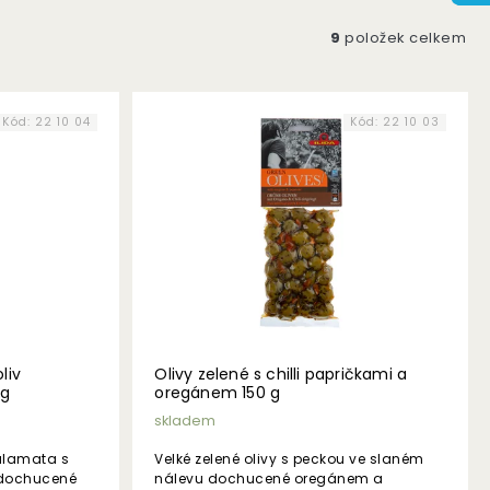
9
položek celkem
Kód:
22 10 04
Kód:
22 10 03
liv
Olivy zelené s chilli papričkami a
 g
oregánem 150 g
skladem
Kalamata s
Velké zelené olivy s peckou ve slaném
 dochucené
nálevu dochucené oregánem a