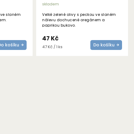
skladem
u ve slaném
Velké zelené olivy s peckou ve slaném
em.
nálevu dochucené oregánem a
paprikou bukovo.
47 Kč
Do košíku
Do košíku
Měrná
47 Kč / 1 ks
cena: