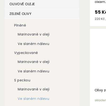
olejem
OLIVOVÉ OLEJE
oregán
olivov
55 K
ZELENÉ OLIVY
Měrná
220 Kč /
cena:
Plněné
Marinované v oleji
Ve slaném nálevu
Vypeckované
Marinované v oleji
Ve slaném nálevu
S peckou
Marinované v oleji
Olivy 
Ve slaném nálevu
sklade