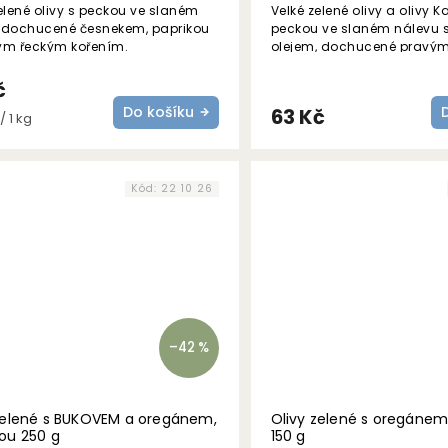
elené olivy s peckou ve slaném
Velké zelené olivy a olivy 
 dochucené česnekem, paprikou
peckou ve slaném nálevu 
ým řeckým kořením.
olejem, dochucené pravý
oregánem a paprikou buk
olivovým olejem.
č
Do košíku
63 Kč
/ 1 kg
Kód:
22 10 26
–42 %
zelené s BUKOVEM a oregánem,
Olivy zelené s oregánem
ou 250 g
150 g