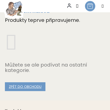
Ve slaném nálevu
Přejít
na
Produkty teprve připravujeme.
obsah
Můžete se ale podívat na ostatní
kategorie.
ZPĚT DO OBCHODU
Z
á