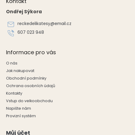
Kontakt
p
a
Ondřej Sýkora
t
í
reckedelikatesy
@
email.cz
607 023 948
Informace pro vás
O nás
Jak nakupovat
Obchodní podmínky
Ochrana osobních údajů
Kontakty
Vstup do velkoobchodu
Napište nám
Provizní systém
Můj účet