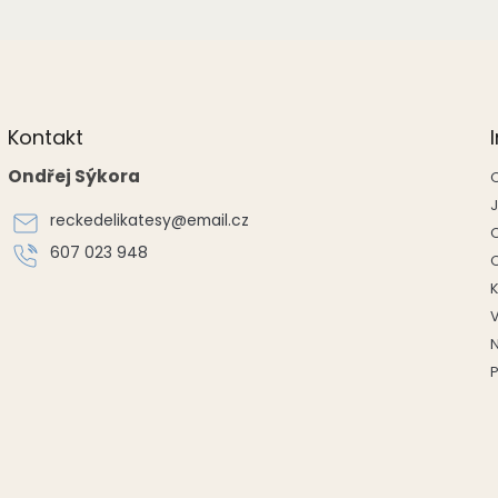
Kontakt
Ondřej Sýkora
reckedelikatesy
@
email.cz
607 023 948
P