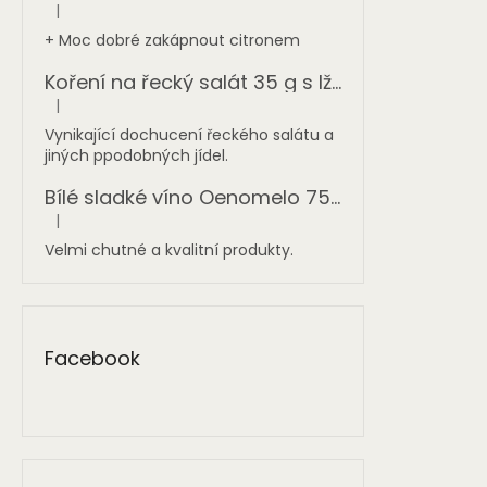
|
Hodnocení produktu je 5 z 5 hvězdiček.
+ Moc dobré zakápnout citronem
Koření na řecký salát 35 g s lžičkou BIODINAMI
|
Hodnocení produktu je 5 z 5 hvězdiček.
Vynikající dochucení řeckého salátu a
jiných ppodobných jídel.
Bílé sladké víno Oenomelo 750 ml
|
Hodnocení produktu je 5 z 5 hvězdiček.
Velmi chutné a kvalitní produkty.
Facebook