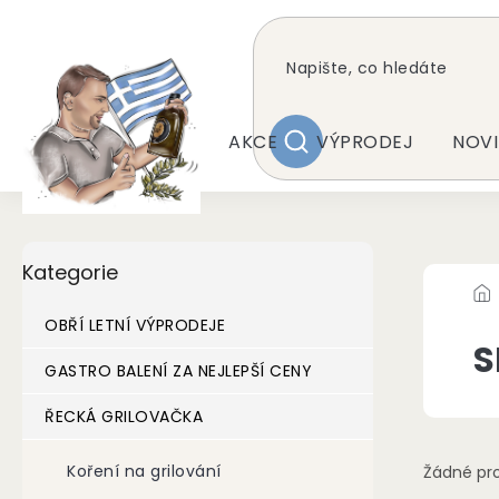
Přejít
na
obsah
AKCE
VÝPRODEJ
NOVI
HLEDAT
P
Přeskočit
Kategorie
kategorie
o
s
t
OBŘÍ LETNÍ VÝPRODEJE
r
S
a
GASTRO BALENÍ ZA NEJLEPŠÍ CENY
n
ŘECKÁ GRILOVAČKA
n
í
p
Koření na grilování
Žádné pr
a