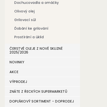
Dochucovadla a omáčky
n
e
Olivový olej
l
Grilovací sůl
Ďobání ke grilování
Prostírání a úklid
ČERSTVÉ OLEJE Z NOVÉ SKLIZNĚ
2025/2026
NOVINKY
AKCE
VÝPRODEJ
ZNÁTE Z ŘECKÝCH SUPERMARKETŮ
DOPLŇKOVÝ SORTIMENT - DOPRODEJ